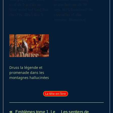
prof de français qui
jeune femme de 39
croit qu’on est tous des
ans, écrit beaucoup de
cancres, des bons à
nouvelles et des
rien, qu’on a rien
romans. Beaucoup
appris dans les autres
sont dédié aux
classes. On est dans
adolescents (jeunes et
toutes les classes :
moins jeunes). Mise à
cancres, chahuteurs
l’honneur par ses prix
(souvent les mêmes
littéraires : Elbakin
d’ailleurs) d'un côté, et
2010 et Imaginales
les bons, les…
2011: Roman français
pour « Cytheriae », «
Merlin »2005 : Roman
Druss la légende et
pour « Les…
promenade dans les
montagnes hallucinées
La tête en l'ère
<span
Emblèmes tome 1, Le
Les sentiers de