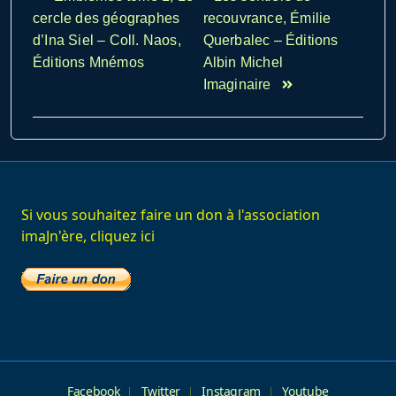
class="nav-
cercle des géographes
recouvrance, Émilie
subtitle
d’Ina Siel – Coll. Naos,
Querbalec – Éditions
screen-
Éditions Mnémos
Albin Michel
reader-
Imaginaire
text">Page</span>
Si vous souhaitez faire un don à l'association
imaJn'ère, cliquez ici
Facebook
Twitter
Instagram
Youtube