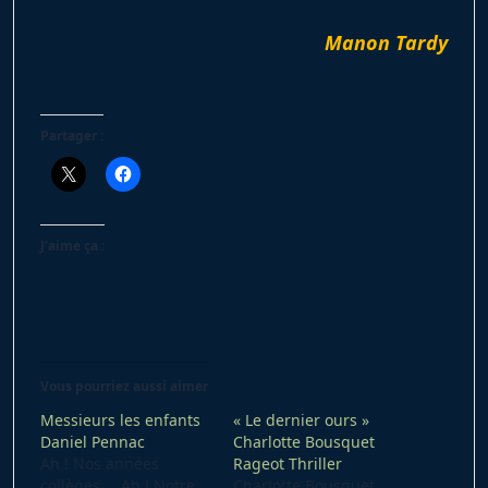
Manon Tardy
Partager :
J’aime ça :
Vous pourriez aussi aimer
Messieurs les enfants
« Le dernier ours »
Daniel Pennac
Charlotte Bousquet
Ah ! Nos années
Rageot Thriller
collèges … Ah ! Notre
Charlotte Bousquet,