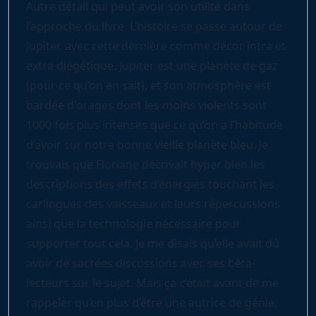
Autre détail qui peut avoir son utilité dans
l’approche du livre. L’histoire se passe autour de
Jupiter, avec cette dernière comme décor intra et
extra diégétique. Jupiter est une planète de gaz
(pour ce qu’on en sait), et son atmosphère est
bardée d'orages dont les moins violents sont
1000 fois plus intenses que ce qu’on a l’habitude
d’avoir sur notre bonne vieille planète bleu. Je
trouvais que Floriane décrivait hyper bien les
descriptions des effets d’énergies touchant les
carlingues des vaisseaux et leurs répercussions
ainsi que la technologie nécessaire pour
supporter tout cela. Je me disais qu’elle avait dû
avoir de sacrées discussions avec ses bêta-
lecteurs sur le sujet. Mais ça c’était avant de me
rappeler qu’en plus d’être une autrice de génie,