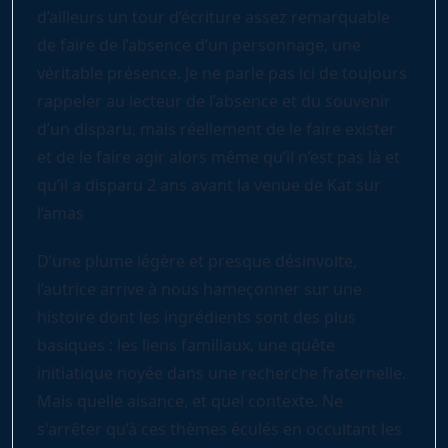
d’ailleurs un tour d’écriture assez remarquable
de faire de l’absence d’un personnage, une
véritable présence. Je ne parle pas ici de toujours
rappeler au lecteur de l’absence et du souvenir
d’un disparu, mais réellement de le faire exister
et de le faire agir alors même qu’il n’est pas là et
qu’il a disparu 2 ans avant la venue de Kat sur
l’amas
D’une plume légère et presque désinvolte,
l’autrice arrive à nous hameçonner sur une
histoire dont les ingrédients sont des plus
basiques : les liens familiaux, une quête
initiatique noyée dans une recherche fraternelle.
Mais quelle aisance, et quel contexte. Ne
s'arrêter qu’à ces thèmes éculés en occultant les