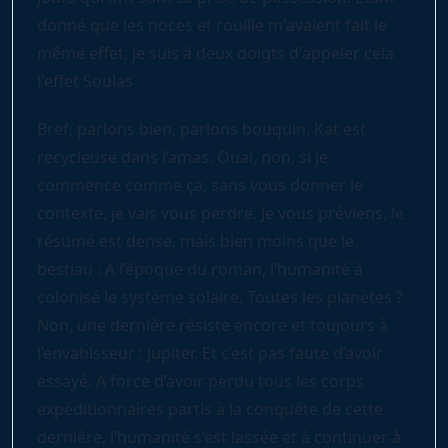
donné que les noces et rouille m'avaient fait le
même effet, je suis à deux doigts d'appeler cela
l'effet Soulas
Bref, parlons bien, parlons bouquin. Kat est
recycleuse dans l’amas. Ouai, non, si je
commence comme ça, sans vous donner le
contexte, je vais vous perdre. Je vous préviens, le
résumé est dense, mais bien moins que le
bestiau : A l’époque du roman, l’humanité à
colonisé le système solaire. Toutes les planètes ?
Non, une dernière résiste encore et toujours à
l’envahisseur : Jupiter. Et c’est pas faute d’avoir
essayé. A force d’avoir perdu tous les corps
expéditionnaires partis à la conquête de cette
dernière, l’humanité s’est lassée et à continuer à