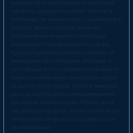
questions de société tellement actuelles serait
une erreur. Jugez par vous-même : place de la
femme dans les sciences dures, consumerisme à
outrance, dérive scientifique, perversion
militarisante des innovations scientifiques,
émancipation d’une génération vis-à-vis des
figures phagociteuse parentales, utilisation et
émancipation des intelligences artificielles. A
notre époque ou nous sommes encore abreuvé
du héros au mille visages, ce héros bien malgré
lui qui s’en sort un peu par hasard et beaucoup
parce qu’il est l’élu et donc fondamentalement
bon, trouver une héroine sans fil blanc, qui na
rien d’héroïque et qui est souvent confronté aux
conséquences de ses actions, à quelque chose
de raffraichissant.