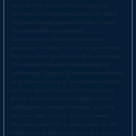
dans cet enfer pour y perdre son passé et
retrouver son frère jumeau disparu. Un début
d’histoire basique, une quête éculée me direz-
vous. HAHAHAHA, si seulement…
Dans son roman, Floriane arrive à nous
embarquer sur les pas d’un trio de personnages
haut en couleur que rien n’aurait dû rassembler.
Si l’histoire est bâtie sur une dynamique de
personnages atypiques et totalement intéressés,
cette histoire marche. Ici, pas de femme badass
qui botte des culs comme un femenwashing
éhonté. Kat est une femme ni faible, ni forte,
intelligente et totalement humaine, qui lâche
tout pour aller retrouver son frère jumeau
disparu et qui est bien trop consciente de ses
faiblesses et du besoin d’aide qu’elle a, ne serait-