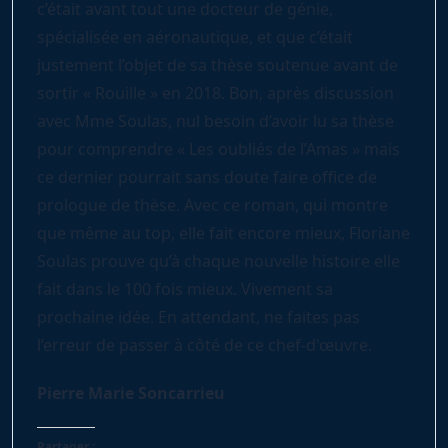
c’était avant tout une docteur de génie,
spécialisée en aéronautique, et que c’était
justement l’objet de sa thèse soutenue avant de
sortir « Rouille » en 2018. Bon, après discussion
avec Mme Soulas, nul besoin d’avoir lu sa thèse
pour comprendre « Les oubliés de l’Amas » mais
ce dernier pourrait sans doute faire office de
prologue de thèse. Avec ce roman, qui montre
que même au top, elle fait encore mieux, Floriane
Soulas prouve qu’à chaque nouvelle histoire elle
fait dans le 100 fois mieux. Vivement sa
prochaine idée. En attendant, ne faites pas
l’erreur de passer à côté de ce chef-d'œuvre.
Pierre Marie Soncarrieu
Partager :