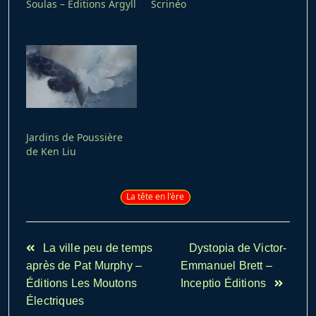
Soulas – Éditions Argyll
Scrinéo
Jardins de Poussière
de Ken Liu
La tête en l'ère
<span
La ville peu de temps
Dystopia de Victor-
class="nav-
après de Pat Murphy –
Emmanuel Brett –
subtitle
Éditions Les Moutons
Inceptio Éditions
screen-
Électriques
reader-