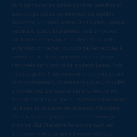
vivre sur toutes les autres planètes, satellites et
autre corps céleste un minimum susceptible
d’accepter une colonisation. On a évolué, conquis
l’espace et quelques planètes, mais on ne s’est
pas forcément assagi, et les déchets de cette
expansion, on ne sait toujours pas les recycler à
moindre frais. Aussi, une immense décharge
s’est créée dans l’orbite de la géante jaune. Mais
c’est pas grave. Si on consomme toujours autant
sans conséquence, on trouve toujours une utilité
à nos déchets. Les gouvernements décidèrent
donc d’installer la prison du système solaire dans
cet amas de carcasses de vaisseaux. C’est dans
cet univers clos qu’échoue notre personnage
principal. Kat, Ekaterina de son vrai nom, est
donc une recycleuse qui est venue s’échouer