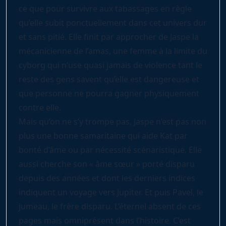
ce que pour survivre aux tabassages en règle
qu’elle subit ponctuellement dans cet univers dur
et sans pitié. Elle finit par approcher de Jaspe la
mécanicienne de l’amas, une femme à la limite du
cyborg qui n’use quasi jamais de violence tant le
reste des gens savent qu’elle est dangereuse et
que personne ne pourra gagner physiquement
contre elle.
Mais qu’on ne s’y trompe pas, Jaspe n’est pas non
plus une bonne samaritaine qui aide Kat par
bonté d’âme ou par nécessité scénaristique. Elle
aussi cherche son « âme sœur » porté disparu
depuis des années et dont les derniers indices
indiquent un voyage vers Jupiter. Et puis Pavel, le
jumeau, le frère disparu. L’éternel absent de ces
pages mais omniprésent dans l’histoire. C’est