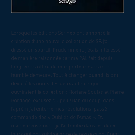
Lorsque les éditions Scrinéo ont annoncé la
création d’une nouvelle collection de SF, j’ai
dressé un sourcil. Prudemment, j’étais intéressé
de manière raisonnée car ma PAL fait depuis
longtemps office de mur porteur dans mon
humble demeure. Tout à changer quand ils ont
dévoilé les noms des deux auteurs qui
ouvriraient la collection : Floriane Soulas et Pierre
Bordage, excusez du peu ! Bah du coup, dans
l’aprèm j’ai enterré mes résolutions, passé
commande des « Oubliés de l’Amas ». Et,
malheureusement, je l’ai tombé dans les deux
jours qui ont suivi sa prise de possession. Etant