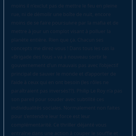
moins il n’exclut pas de mettre le feu en pleine
rue, ni de démolir une boîte de nuit, encore
moins de se faire poursuivre par la mafia et de
mettre à jour un complot visant à polluer la
planète entière. Rien que ça. Chacun ses
concepts me direz-vous ! Dans tous les cas la
«Brigade des fous » va à nouveau sortir le
gouvernement d’un mauvais pas avec l’objectif
principal de sauver le monde et d’apporter de
l’aide à ceux qui en ont besoin (les rôles ne
paraîtraient pas inversés??). Philip Le Roy n’a pas
son pareil pour souder avec subtilité ces
individualités sociales. Normalement non faites
pour s’entendre leur force est leur
complémentarité. Ce thriller déjanté vous
entraîne dans une action à couper le souffle et