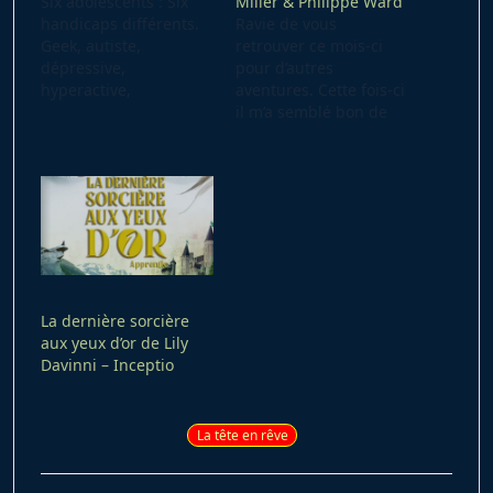
Six adolescents : Six
Miller & Philippe Ward
handicaps différents.
Ravie de vous
Geek, autiste,
retrouver ce mois-ci
dépressive,
pour d’autres
hyperactive,
aventures. Cette fois-ci
charmeuse bipolaire et
il m’a semblé bon de
trisomique à la force
vous faire part de cette
surhumaine … de quoi
expérience littéraire
être paré ! Ces enfants
que j’ai eu la chance de
délaissés par leur
faire récemment…
famille ont été
Cette lecture m’as mise
récupérés par le
de bonne humeur
docteur Anton Sheffer
alors laissez-moi un
dans une clinique
peu éveiller vos
officiellement
papilles romanesques
La dernière sorcière
psychiatrique.
et vous embarquer
aux yeux d’or de Lily
Officieusement, elle
au…
Davinni – Inceptio
destine ce petit groupe
de…
La tête en rêve