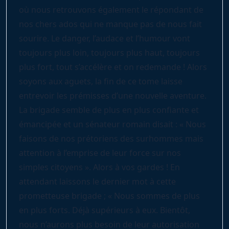
où nous retrouvons également le répondant de
nos chers ados qui ne manque pas de nous fait
sourire. Le danger, l’audace et l’humour vont
toujours plus loin, toujours plus haut, toujours
plus fort, tout s’accélère et on redemande ! Alors
soyons aux aguets, la fin de ce tome laisse
entrevoir les prémisses d’une nouvelle aventure.
La brigade semble de plus en plus confiante et
émancipée et un sénateur romain disait : « Nous
faisons de nos prétoriens des surhommes mais
attention à l’emprise de leur force sur nos
simples citoyens ». Alors à vos gardes ! En
attendant laissons le dernier mot à cette
prometteuse brigade ; « Nous sommes de plus
en plus forts. Déjà supérieurs à eux. Bientôt,
nous n’aurons plus besoin de leur autorisation