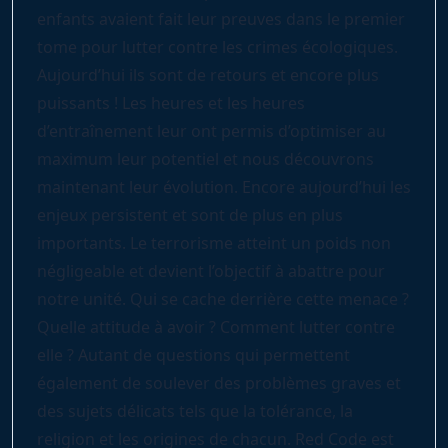
enfants avaient fait leur preuves dans le premier
tome pour lutter contre les crimes écologiques.
Aujourd’hui ils sont de retours et encore plus
puissants ! Les heures et les heures
d’entraînement leur ont permis d’optimiser au
maximum leur potentiel et nous découvrons
maintenant leur évolution. Encore aujourd’hui les
enjeux persistent et sont de plus en plus
importants. Le terrorisme atteint un poids non
négligeable et devient l’objectif à abattre pour
notre unité. Qui se cache derrière cette menace ?
Quelle attitude à avoir ? Comment lutter contre
elle ? Autant de questions qui permettent
également de soulever des problèmes graves et
des sujets délicats tels que la tolérance, la
religion et les origines de chacun. Red Code est