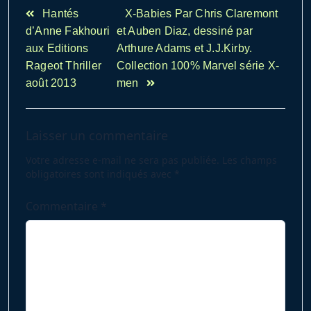
<span
Hantés
X-Babies Par Chris Claremont
class="nav-
d’Anne Fakhouri
et Auben Diaz, dessiné par
subtitle
aux Editions
Arthure Adams et J.J.Kirby.
screen-
Rageot Thriller
Collection 100% Marvel série X-
reader-
août 2013
men
text">Page</span>
Laisser un commentaire
Votre adresse e-mail ne sera pas publiée.
Les champs
obligatoires sont indiqués avec
*
Commentaire
*