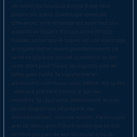
un roman qui bouscule le regard que nous
posons sur autrui. Quelles que soient ses
différences, vivre ensemble est avant tout une
question de respect. S’il nous arrive de trop
l’oublier, sachez que le respect est une valeur que
la brigade met en œuvre quotidiennement, ne
serait-ce que pour assurer la cohésion de son
unité. Alors pour l’heure, les objectifs sont de
tailles pour l’unité. Se transformer en
adolescents « normaux » pour infiltrer des lycées
; voilà une première mission et pas des
moindres. Se rapprocher délicatement de trois
jeunes soupçonnés de préparer des
attentatssuicides : seconde mission. Pardon vous
avez dit délica-quoi ?? Oui il semble que ce mot
ne fasse pas parti de leur vocabulaire, ou du