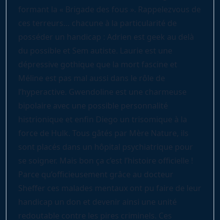
formant la « Brigade des fous ». Rappelezvous de
ces terreurs… chacune à la particularité de
posséder un handicap : Adrien est geek au delà
du possible et Sem autiste. Laurie est une
dépressive gothique que la mort fascine et
Méline est pas mal aussi dans le rôle de
l’hyperactive. Gwendoline est une charmeuse
bipolaire avec une possible personnalité
histrionique et enfin Diego un trisomique à la
force de Hulk. Tous gâtés par Mère Nature, ils
sont placés dans un hôpital psychiatrique pour
se soigner. Mais bon ça c’est l’histoire officielle !
Parce qu’officieusement grâce au docteur
Sheffer ces malades mentaux ont pu faire de leur
handicap un don et devenir ainsi une unité
redoutable contre les pires criminels. Ces