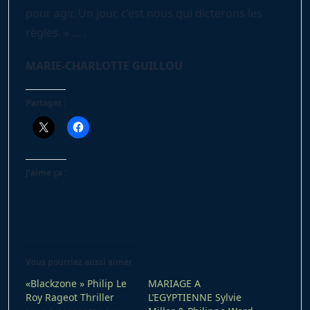
pour agir. Un jour, c’est nous qui dicterons les
règles. » … .
MARIE-CHARLOTTE GUILLOU
Partager :
J’aime ça :
Vous pourriez aussi aimer
«Blackzone » Philip Le
MARIAGE A
Roy Rageot Thriller
L’EGYPTIENNE Sylvie