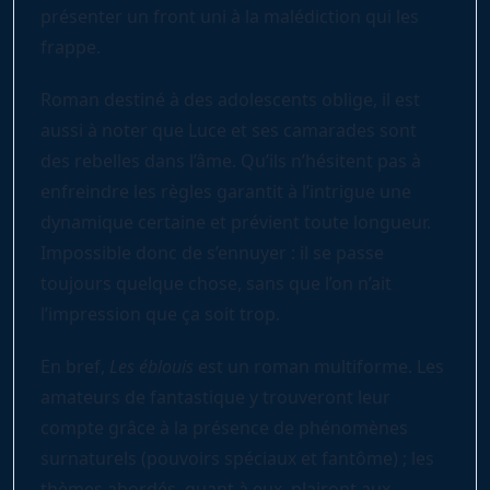
présenter un front uni à la malédiction qui les
frappe.
Roman destiné à des adolescents oblige, il est
aussi à noter que Luce et ses camarades sont
des rebelles dans l’âme. Qu’ils n’hésitent pas à
enfreindre les règles garantit à l’intrigue une
dynamique certaine et prévient toute longueur.
Impossible donc de s’ennuyer : il se passe
toujours quelque chose, sans que l’on n’ait
l’impression que ça soit trop.
En bref,
Les éblouis
est un roman multiforme. Les
amateurs de fantastique y trouveront leur
compte grâce à la présence de phénomènes
surnaturels (pouvoirs spéciaux et fantôme) ; les
thèmes abordés, quant à eux, plairont aux