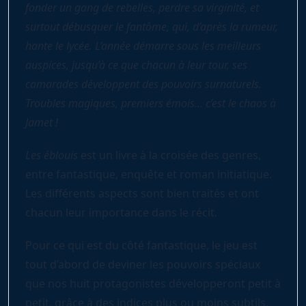
fonder un gang de rebelles, perdre sa virginité, et
surtout débusquer le fantôme, qui, d’après la rumeur,
hante le lycée. L’année démarre sous les meilleurs
auspices, jusqu’à ce que chacun à leur tour, ses
camarades développent des pouvoirs surnaturels.
Troubles magiques, premiers émois… c’est le chaos à
Jamet !
Les éblouis
est un livre à la croisée des genres,
entre fantastique, enquête et roman initiatique.
Les différents aspects sont bien traités et ont
chacun leur importance dans le récit.
Pour ce qui est du côté fantastique, le jeu est
tout d’abord de deviner les pouvoirs spéciaux
que nos huit protagonistes développeront petit à
petit, grâce à des indices plus ou moins subtils.