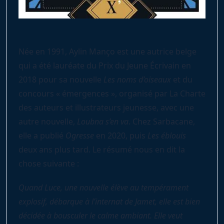
Née en 1991, Aylin Manço est une autrice belge
qui a été lauréate du Prix du Jeune Écrivain en
2018 pour sa nouvelle
Les noms d’oiseaux
et du
concours « émergences », organisé par La Charte
des auteurs et illustrateurs jeunesse, avec une
autre nouvelle,
Loubna s’en va
. Chez Sarbacane,
elle a publié
Ogresse
en 2020, puis
Les éblouis
deux ans plus tard. Le résumé nous en dit la
chose suivante :
Quand Luce, une nouvelle élève au tempérament
explosif, débarque à l’internat de Jamet, elle est bien
décidée à bousculer le calme ambiant. Elle veut