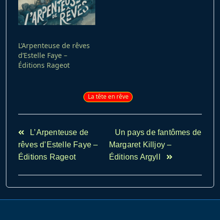
L’Arpenteuse de rêves
d’Estelle Faye –
Éditions Rageot
La tête en rêve
<span
L’Arpenteuse de
Un pays de fantômes de
class="nav-
rêves d’Estelle Faye –
Margaret Killjoy –
subtitle
Éditions Rageot
Éditions Argyll
screen-
reader-
text">Page</span>