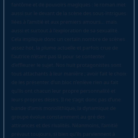
fantôme et de pouvoirs magiques : le roman met
aussi sur le devant de la scène des sous-intrigues
liées à l’amitié et aux premiers amours… mais
aussi et surtout à l’exploration de sa sexualité.
Cela implique donc un certain nombre de scènes
assez hot, la plume actuelle et parfois crue de
l’autrice n’étant pas là pour se contenter
d’effleurer le sujet. Nos huit protagonistes sont
tous attachants à leur manière ; avoir fait le choix
de les présenter d’un bloc n’enlève rien au fait
qu’ils ont chacun leur propre personnalité et
leurs propres désirs. Il ne s’agit donc pas d’une
bande d’amis monolithique, la dynamique de
groupe évolue constamment au gré des
attirances et des rivalités. Néanmoins, l’amitié
prévaut toujours, si bien qu’ils parviennent à