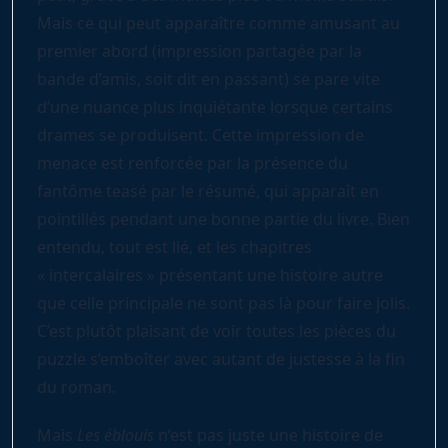
Mais ce qui peut apparaître comme amusant au
premier abord (impression partagée par la
bande d’amis, soit dit en passant) se pare vite
d’une nuance plus inquiétante lorsque certains
drames se produisent. Cette impression de
menace est renforcée par la présence du
fantôme teasé par le résumé, qui apparaît en
pointillés pendant une bonne partie du livre. Bien
entendu, tout est lié, et les chapitres
« intercalaires » présentant une histoire autre
que celle principale ne sont pas là pour faire jolis.
C’est plutôt plaisant de voir toutes les pièces du
puzzle s’emboîter avec autant de justesse à la fin
du roman.
Mais
Les éblouis
n’est pas juste une histoire de