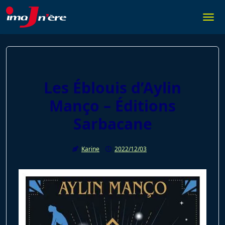
Skip
to
Togg
content
Les Éblouis d’Aylin
Manço – Éditions
Sarbacane
Karine
2022/12/03