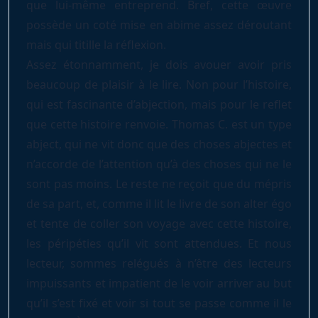
que lui-même entreprend. Bref, cette œuvre
possède un coté mise en abime assez déroutant
mais qui titille la réflexion.
Assez étonnamment, je dois avouer avoir pris
beaucoup de plaisir à le lire. Non pour l’histoire,
qui est fascinante d’abjection, mais pour le reflet
que cette histoire renvoie. Thomas C. est un type
abject, qui ne vit donc que des choses abjectes et
n’accorde de l’attention qu’à des choses qui ne le
sont pas moins. Le reste ne reçoit que du mépris
de sa part, et, comme il lit le livre de son alter égo
et tente de coller son voyage avec cette histoire,
les péripéties qu’il vit sont attendues. Et nous
lecteur, sommes relégués à n’être des lecteurs
impuissants et impatient de le voir arriver au but
qu’il s’est fixé et voir si tout se passe comme il le