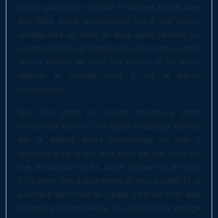
destin plus qu’un canular ? d’autant que le livre
que tient notre personnage, entre ses mains,
semble être un bout de biographie relatant un
voyage fluviale au Vietnam. Ni une ni deux, notre
auteur décide de faire ses valises et de partir
réaliser le voyage dont il est le héros
romanesque.
Bien loin d’être un roman d’aventure, cette
novella est surtout une quête initiatique biaisée
dès le départ. Notre personnage n’a rien à
apprendre car il sait déjà tout, de son point de
vue. Il sait tout sur lui, la vie, l’univers et le reste.
Il n’a donc rien à apprendre et tout à juger. Et la
première personne qu’il juge, c’est cet alter égo
inconnu et inconcevable, qui a déjà fait le voyage