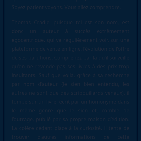
Soyez patient voyons. Vous allez comprendre.
Thomas Cradle, puisque tel est son nom, est
donc un auteur à succès extrêmement
egocentrique, qui va régulièrement voir, sur une
plateforme de vente en ligne, l’évolution de l’offre
de ses parutions. Comprenez par là qu’il surveille
qu’on ne revende pas ses livres à des prix trop
insultants. Sauf que voilà, grâce à sa recherche
par nom d’auteur (le sien bien entendu, les
autres ne sont que des scribouillards vénaux), il
tombe sur un livre, écrit par un homonyme dans
le même genre que le sien et, comble de
l’outrage, publié par sa propre maison d’édition.
La colère cédant place à la curiosité, il tente de
trouver d’autres informations de cette