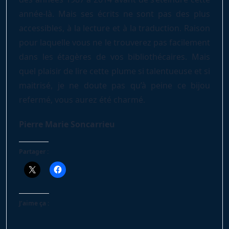
année-là. Mais ses écrits ne sont pas des plus
accessibles, à la lecture et à la traduction. Raison
pour laquelle vous ne le trouverez pas facilement
dans les étagères de vos bibliothécaires. Mais
quel plaisir de lire cette plume si talentueuse et si
maitrisé, je ne doute pas qu’à peine ce bijou
refermé, vous aurez été charmé.
Pierre Marie Soncarrieu
Partager :
J’aime ça :