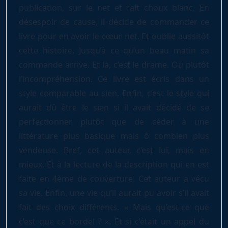
publication, sur le net et fait choux blanc. En
désespoir de cause, il décide de commander ce
livre pour en avoir le cœur net. Et oublie aussitôt
cette histoire. Jusqu’à ce qu’un beau matin sa
commande arrive. Et là, c’est le drame. Ou plutôt
l’incompréhension. Ce livre est écris dans un
style comparable au sien. Enfin, c’est le style qui
aurait dû être le sien si il avait décidé de se
perfectionner plutôt que de céder à une
littérature plus basique mais ô combien plus
vendeuse. Bref, cet auteur, c’est lui, mais en
mieux. Et à la lecture de la description qui en est
faite en 4ème de couverture. Cet auteur a vécu
sa vie. Enfin, une vie qu’il aurait pu avoir s’il avait
fait des choix différents. « Mais qu’est-ce que
c’est que ce bordel ? ». Et si c’était un appel du