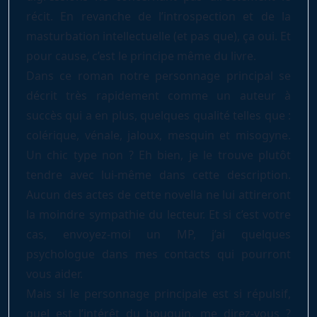
récit. En revanche de l’introspection et de la
masturbation intellectuelle (et pas que), ça oui. Et
pour cause, c’est le principe même du livre.
Dans ce roman notre personnage principal se
décrit très rapidement comme un auteur à
succès qui a en plus, quelques qualité telles que :
colérique, vénale, jaloux, mesquin et misogyne.
Un chic type non ? Eh bien, je le trouve plutôt
tendre avec lui-même dans cette description.
Aucun des actes de cette novella ne lui attireront
la moindre sympathie du lecteur. Et si c’est votre
cas, envoyez-moi un MP, j’ai quelques
psychologue dans mes contacts qui pourront
vous aider.
Mais si le personnage principale est si répulsif,
quel est l’intérêt du bouquin, me direz-vous ?