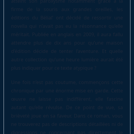
atteint son paroxysme notamment grâce à la
firme de la souris aux grandes oreilles, les
éditions du Bélial’ ont décidé de ressortir une
novella qui n’avait pas eu la résonnance qu’elle
méritait. Publiée en anglais en 2009, il aura fallu
attendre plus de dix ans pour qu’une maison
d’édition décide de tenter l’aventure. Et quelle
autre collection qu’une heure lumière aurait été
plus indiquer pour ce texte atypique ?
Une fois n’est pas coutume, commençons cette
chronique par une énorme mise en garde. Cette
œuvre ne laisse pas indifférent, elle fascine
autant qu’elle révulse. De ce point de vue, sa
brièveté joue en sa faveur. Dans ce roman, vous
ne trouverez pas de descriptions détaillées ni de
digressions ne concernant pas directement le