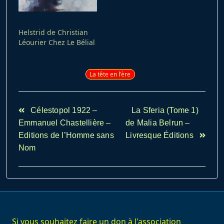
Helstrid de Christian
Léourier Chez Le Bélial
La tête en l'ère
<span
Célestopol 1922 –
La Sferia (Tome 1)
class="nav-
Emmanuel Chastellière –
de Malia Belrun –
subtitle
Editions de l’Homme sans
Livresque Éditions
screen-
Nom
reader-
text">Page</span>
Si vous souhaitez faire un don à l'association