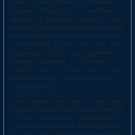
prévoit. À peine diffèrent des Cassandres en
puissance. Conscient de la catastrophe qui
approche et impuissant à l’éviter. Et à cette
lumière-là, cette histoire est une sorte de chef
d’œuvre. Aucun aléa n’est de trop, aucune parole
n’est indésirable et aucun acte inutile. Notre
personnage avait tout pour s’améliorer, se
réinventer, apprendre sur lui-même et se
repentir mais non, l’attrait de la facilité
l’emportera toujours sur l’altruisme (dans son
cas tout du moins).
Lucius Sheppard n’est pas un novice dans
l’imaginaire. Auteurs d’une foule de romans et
non moins de nouvelles, il a été mainte fois
primé et à eut une carrière d’écrivain prolifique,
des années 1987 à 2014 avant de s’éteindre cette