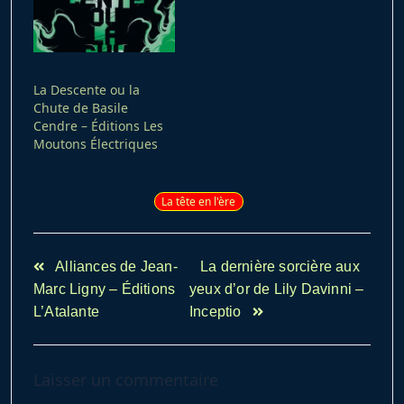
encore, pour cette…
La Descente ou la
Chute de Basile
Cendre – Éditions Les
Moutons Électriques
La tête en l'ère
<span
Alliances de Jean-
La dernière sorcière aux
class="nav-
Marc Ligny – Éditions
yeux d’or de Lily Davinni –
subtitle
L’Atalante
Inceptio
screen-
reader-
text">Page</span>
Laisser un commentaire