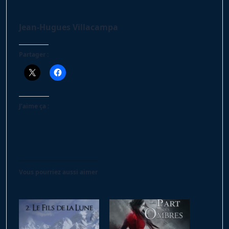
Jean-Hugues Villacampa
Partager :
J’aime ça :
Vous pourriez aussi aimer