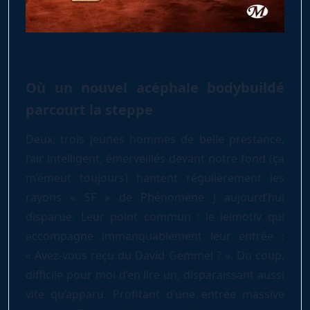
Où un nouvel acéphale bodybuildé
parcourt la steppe
Deux, trois jeunes hommes de belle prestance,
l’air intelligent, émerveillés devant notre fond (ça
m’émeut toujours) hantent régulièrement les
rayons « SF » de Phénomène J aujourd’hui
disparue. Leur point commun : le leimotiv qui
accompagne immanquablement leur entrée :
« Avez-vous reçu du David Gemmel ? ». Du coup,
difficile pour moi d’en lire un, disparaissant aussi
vite qu’apparu. Profitant d’une entrée massive