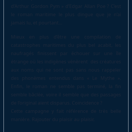
d’Arthur Gordon Pym » d’Edgar Allan Poe ? C’est
le roman maritime le plus dingue que je n’ai
jamais lu, et pourtant…
Mieux en plus d’être une compilation de
catastrophes maritimes du plus bel acabit, les
naufragés finissent par échouer sur une île
étrange où les indigènes vénèrent des créatures
aux noms qui ne sont pas sans nous rappeler
des phonèmes entendus dans « Le Mythe ».
Enfin, le roman ne semble pas terminé, la fin
semble bâclée, voire il semble que des passages
de l’original aient disparus. Coïncidence ?
Cette campagne y fait référence de très belle
manière. Rajouter du plaisir au plaisir.