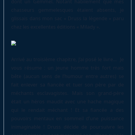
dont un Gemmel. Notant habilement que mes
chasseurs gemmelesques étaient absents, je
glissais dans mon sac « Druss la légende » paru
chez les excellentes éditions « Milady ».
Arrivé au troisième chapitre, j’ai posé le livre… Je
vous résume : un jeune homme très fort mais
bête (aucun sens de l’humour entre autres) se
fait enlever sa fiancée et tuer son père par de
méchants esclavagistes. Mais son grand-père
était un héros maudit avec une hache magique
qui le rendait méchant ! Et sa fiancée a des
pouvoirs mentaux en sommeil d’une puissance
inimaginable ! Druss décide de poursuivre les