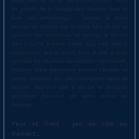
David Gemmel est en fait un compilateur : tous
les poncifs de la fantasy sont résumés dans ce
livre. Les personnages : l’archer, la brute
intelligente vaincue par la brute bête et qui lui
apprend des techniques de combat, le démon
dans la hache, le barde libertin, tout y est. Mais la
mayonnaise prend assez bien à ma grande
surprise, les situations se succèdent rapidement,
l’histoire d’une exemplaire linéarité s’émaille de
petites surprises. Bon allez trois/quatre heure de
détente. Peut-être que si on me le demande
gentiment j’essaierai un autre roman de
Gemmel.
Peur et froid : jeu de rôle en
Damart…