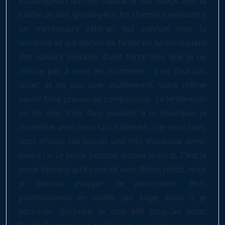
esclavagistes qui ont massacré son village avec la
hache de son grand-père. En chemin il rencontre
un mercenaire vétéran qui connait bien la
situation et qui décide de l’aider en lui inculquant
des valeurs morales d’une force telle que je ne
résiste pas à vous les énumérer : il ne faut pas
violer, et ne pas tuer inutilement, voire même
savoir faire preuve de compassion. Le lendemain
un de mes trois fans passant à la boutique, je
l’invective avec mon tact habituel : « Je vous hais,
vous m’avez fait passer une très mauvaise demi-
heure ! ». Le jeune homme accuse le coup. C’est la
seule Fantasy qu’il connait avec Robin Hobb, mais
je devrais essayer de poursuivre. Bon,
professionnel en diable (en ange aussi !) je
poursuis. Surprise, je suis allé jusqu’au bout.