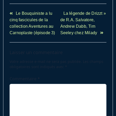
<span
Le Bouquiniste a lu
La légende de Drizzt »
class="nav-
cinq fascicules de la
de R.A. Salvatore,
subtitle
collection Aventures au
Andrew Dabb, Tim
screen-
Carnoplaste (épisode 3)
Seeley chez Milady
reader-
text">Page</span>
Laisser un commentaire
Votre adresse e-mail ne sera pas publiée.
Les champs
obligatoires sont indiqués avec
*
Commentaire
*