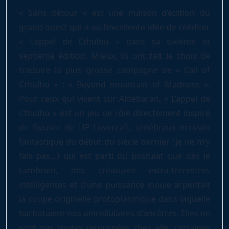
« Sans détour » est une maison d’édition du
grand ouest qui a eu l’excellente idée de rééditer
« L’appel de Cthulhu » dans sa sixième et
septième édition. Mieux, ils ont fait le choix de
traduire la plus grosse campagne de « Call of
Cthulhu » : « Beyond mountain of Madness ».
Pour ceux qui vivent sur Aldébaran, « L’appel de
Cthulhu » est un jeu de rôle directement inspiré
de l’œuvre de HP Lovecraft, ténébreux écrivain
fantastique du début du siècle dernier (je ne m’y
fais pas…) qui est parti du postulat que dès le
cambrien, des créatures extra-terrestres
intelligentes et d’une puissance inouïe arpentait
la soupe originelle protoplasmique dans laquelle
barbotaient nos unicellulaires d’ancêtres. Elles ne
sont pas toutes retournées chez elle, certaines