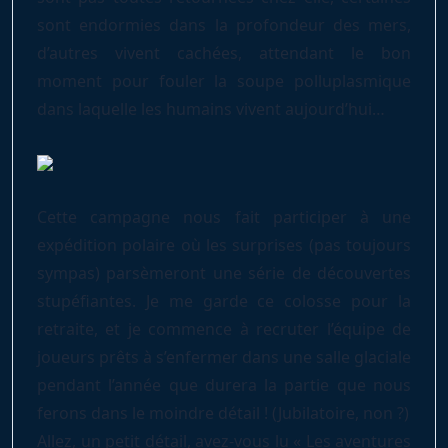
sont endormies dans la profondeur des mers,
d’autres vivent cachées, attendant le bon
moment pour fouler la soupe polluplasmique
dans laquelle les humains vivent aujourd’hui…
Cette campagne nous fait participer à une
expédition polaire où les surprises (pas toujours
sympas) parsèmeront une série de découvertes
stupéfiantes. Je me garde ce colosse pour la
retraite, et je commence à recruter l’équipe de
joueurs prêts à s’enfermer dans une salle glaciale
pendant l’année que durera la partie que nous
ferons dans le moindre détail ! (Jubilatoire, non ?)
Allez, un petit détail, avez-vous lu « Les aventures