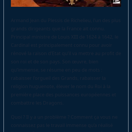
Armand Jean du Plessis de Richelieu, l’un des plus
grands dirigeants que la France ait connu.
Principal ministre de Louis XIII de 1624 à 1642, le
Cardinal est principalement connu pour avoir
rénové la raison d’Etat qu’il va mettre au profit de
son roi et de son pays. Son œuvre, bien
qu’immense, se résume en peu de mots :
rabaisser l’orgueil des Grands, rabaisser la
religion huguenote, élever le nom du Roi à la
première place des puissances européennes et
combattre les Dragons.
Quoi ? Il y a un problème ? Comment ça vous ne
connaissez pas le travail immense qu’a réalisé