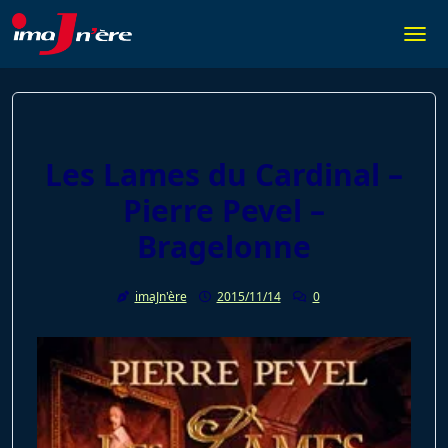
Skip
to
Togg
content
Les Lames du Cardinal –
Pierre Pevel –
Bragelonne
imaJn'ère
2015/11/14
0