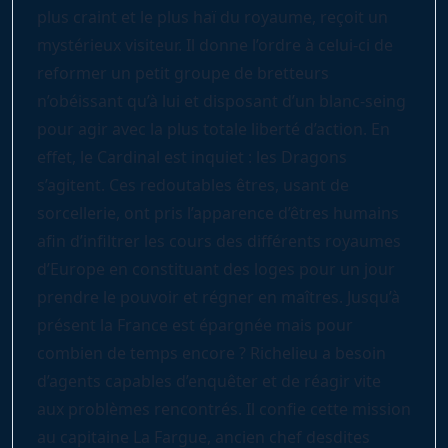
plus craint et le plus haï du royaume, reçoit un
mystérieux visiteur. Il donne l’ordre à celui-ci de
reformer un petit groupe de bretteurs
n’obéissant qu’à lui et disposant d’un blanc-seing
pour agir avec la plus totale liberté d’action. En
effet, le Cardinal est inquiet : les Dragons
s’agitent. Ces redoutables êtres, usant de
sorcellerie, ont pris l’apparence d’êtres humains
afin d’infiltrer les cours des différents royaumes
d’Europe en constituant des loges pour un jour
prendre le pouvoir et régner en maîtres. Jusqu’à
présent la France est épargnée mais pour
combien de temps encore ? Richelieu a besoin
d’agents capables d’enquêter et de réagir vite
aux problèmes rencontrés. Il confie cette mission
au capitaine La Fargue, ancien chef desdites