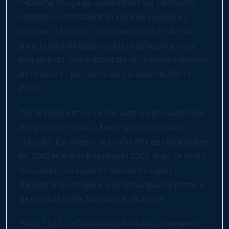
l’Homme Rouge en combattant ces terrifiants
reptiles qui mettaient en péril les royaumes
humains ? Dans ce cas je vous conjure de filer
dans la bibliothèque la plus proche pour vous
enquérir du livre traitant de ce chapitre méconnu
de l’histoire : les Lames du Cardinal de Pierre
Pevel.
Pierre Pevel est un de ces auteurs prouvant que
l’on peut écrire de la Fantasy tout en étant
Français. Il a obtenu le Grand Prix de l’Imaginaire
en 2002 et le prix Imaginales 2005. Avec ce livre il
nous signe un superbe roman de capes et
d’épées le tout mêlé à une remarquable histoire
de combat entre humains et dragons.
Paris, 1633. Le Cardinal de Richelieu, l’homme le