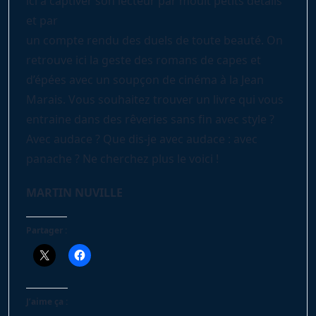
ici à captiver son lecteur par moult petits détails
et par
un compte rendu des duels de toute beauté. On
retrouve ici la geste des romans de capes et
d’épées avec un soupçon de cinéma à la Jean
Marais. Vous souhaitez trouver un livre qui vous
entraine dans des rêveries sans fin avec style ?
Avec audace ? Que dis-je avec audace : avec
panache ? Ne cherchez plus le voici !
MARTIN NUVILLE
Partager :
J’aime ça :