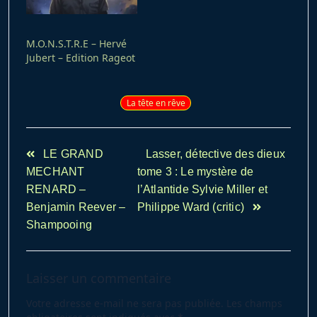
Durand ? Non ? Tant
mieux je suis ici pour…
M.O.N.S.T.R.E – Hervé
Jubert – Edition Rageot
La tête en rêve
<span
LE GRAND
Lasser, détective des dieux
class="nav-
MECHANT
tome 3 : Le mystère de
subtitle
RENARD –
l’Atlantide Sylvie Miller et
screen-
Benjamin Reever –
Philippe Ward (critic)
reader-
Shampooing
text">Page</span>
Laisser un commentaire
Votre adresse e-mail ne sera pas publiée.
Les champs