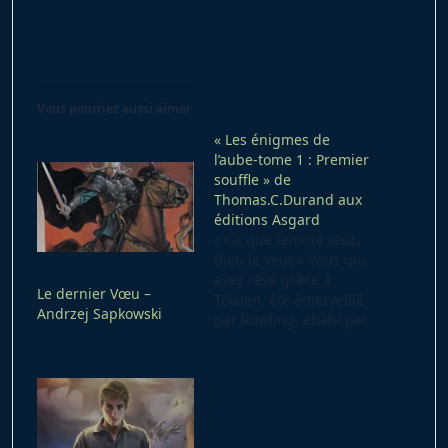
Vous pourriez aussi aimer
« Les énigmes de
l’aube-tome 1 : Premier
souffle » de
Thomas.C.Durand aux
éditions Asgard
« Ce que femme veut,
dieu le veut » Vous qui
avez rêvé grâce à
Le dernier Vœu –
Tolkien, été émerveillé
Andrzej Sapkowski
par Rowling, ébahi par
Paolini ou même
enchanté par
Pratchett, ce livre ne
vous laissera pas sur
votre faim. Connaissez-
vous Thomas C.