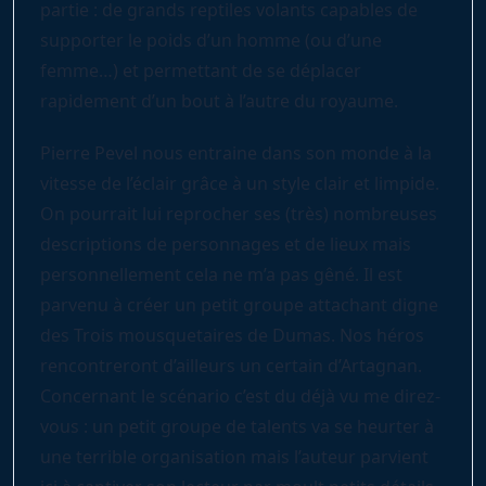
partie : de grands reptiles volants capables de
supporter le poids d’un homme (ou d’une
femme…) et permettant de se déplacer
rapidement d’un bout à l’autre du royaume.
Pierre Pevel nous entraine dans son monde à la
vitesse de l’éclair grâce à un style clair et limpide.
On pourrait lui reprocher ses (très) nombreuses
descriptions de personnages et de lieux mais
personnellement cela ne m’a pas gêné. Il est
parvenu à créer un petit groupe attachant digne
des Trois mousquetaires de Dumas. Nos héros
rencontreront d’ailleurs un certain d’Artagnan.
Concernant le scénario c’est du déjà vu me direz-
vous : un petit groupe de talents va se heurter à
une terrible organisation mais l’auteur parvient