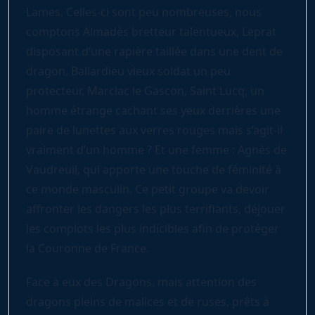
Lames. Celles-ci sont peu nombreuses, nous
comptons Almadès bretteur talentueux, Leprat
disposant d’une rapière taillée dans une dent de
dragon, Ballardieu vieux soldat un peu
protecteur, Marciac le Gascon, Saint Lucq, un
homme étrange cachant ses yeux derrières une
paire de lunettes aux verres rouges mais s’agit-il
vraiment d’un homme ? Et une femme : Agnès de
Vaudreuil, qui apporte une touche de féminité à
ce monde masculin. Ce petit groupe va devoir
affronter les dangers les plus terrifiants, déjouer
les complots les plus indicibles afin de protéger
la Couronne de France.
Face à eux des Dragons, mais attention des
dragons pleins de malices et de ruses, prêts à