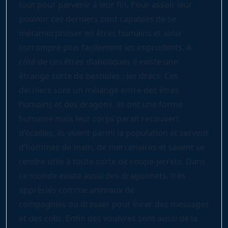
tout pour parvenir à leur fin. Pour assoir leur
pouvoir ces derniers sont capables de se
métamorphoser en êtres humains et ainsi
corrompre plus facilement les imprudents. A
côté de ces êtres diaboliques il existe une
étrange sorte de bestioles : les dracs. Ces
derniers sont un mélange entre des êtres
humains et des dragons, ils ont une forme
humaine mais leur corps parait recouvert
d’écailles, ils vivent parmi la population et servent
d’hommes de main, de mercenaires et savent se
rendre utile à toute sorte de coupe-jarrets. Dans
ce monde existe aussi des dragonnets, très
appréciés comme animaux de
compagnies ou dresser pour livrer des messages
et des colis. Enfin des vouivres sont aussi de la