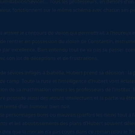
umiliations/Sévices… Tous les professeurs, en dehors d’un 
ateur, fonctionnent sur le même schéma avec chacun ses pe
a arriver le concours de violon qui permettrait à l’heureux et
de rentrer en possession du violon de Constantin, instrum
 par excellence. Bien entendu tout ne va pas se passer c
ec son lot de déceptions et de frustrations.
 de sévices infligés à Isabella, Hubert prend sa décision : la 
e camp. Toute la ruse et l’intelligence d’Hubert vont éclate
tion de sa machination envers les professeurs de l’institut. 
ire possède aussi des atouts intellectuels et la partie va êtr
 teinté d’un humour bien noir,
de personnages bons ou mauvais (parfois les deux) tout à f
ants et les aboutissements des plans d’Hubert souvent délec
e dire que la morale n’a pas cours dans ce roman (d’où le Tr