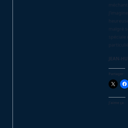
méchant
j’imagin
heureuse
malgré s
spéciale
particul
JEAN-HU
Partager :
J’aime ça :