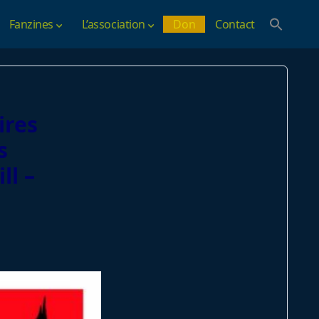
Fanzines
L’association
Don
Contact
ires
s
ll –