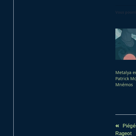
Vous pourri
Metalya e
Patrick Mo
Mnémos
<span
Piégé
class="n
Rageot