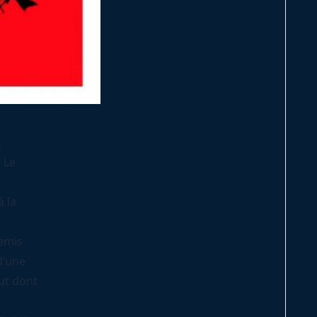
n
 Le
à la
remis
d’une
tut dont