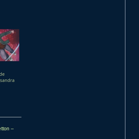
 de
asandra
tton –