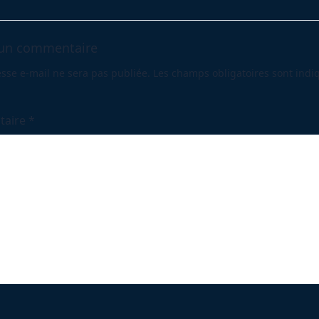
 un commentaire
ge</span>
sse e-mail ne sera pas publiée.
Les champs obligatoires sont indi
taire
*