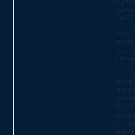
Mépris/H
dissimul
travers.
Bientôt v
gagnant 
mythique
prévu, av
Puis lors
changer d
l’élabora
l’adversa
Un roman
peuplés 
réjouiss
Inutile d