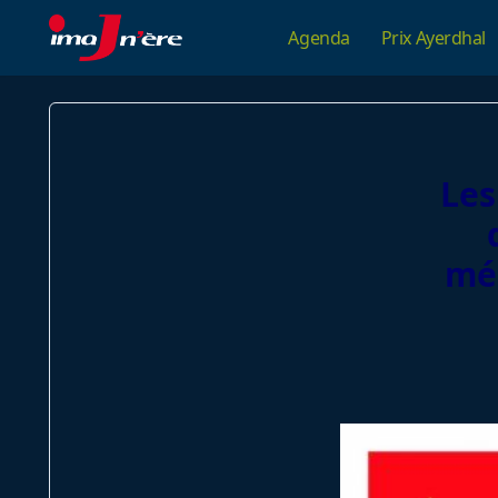
Skip
Agenda
Prix Ayerdhal
to
content
Les
méc