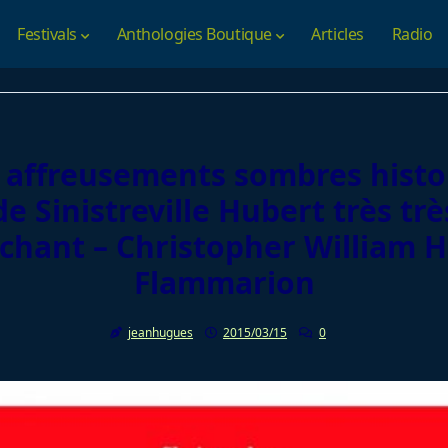
Festivals
Anthologies Boutique
Articles
Radio
 affreusements sombres histo
de Sinistreville Hubert très trè
hant – Christopher William Hi
Flammarion
jeanhugues
2015/03/15
0