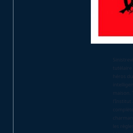
Sinistrev
tutélaire
héros du
intellige
maison. T
l’Institu
complètem
charmante
les règl