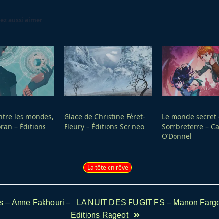
ez aussi aimer
ntre les mondes,
Glace de Christine Féret-
Le monde secret
ran – Éditions
Fleury – Éditions Scrineo
Sombreterre – C
O’Donnel
La tête en rêve
s – Anne Fakhouri –
LA NUIT DES FUGITIFS – Manon Farge
av-
Editions Rageot