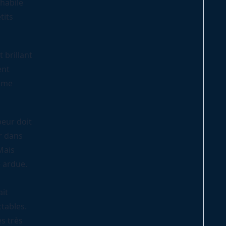
habile
tits
 brillant
ent
omme
peur doit
r dans
Mais
e ardue.
ait
tables.
ès très