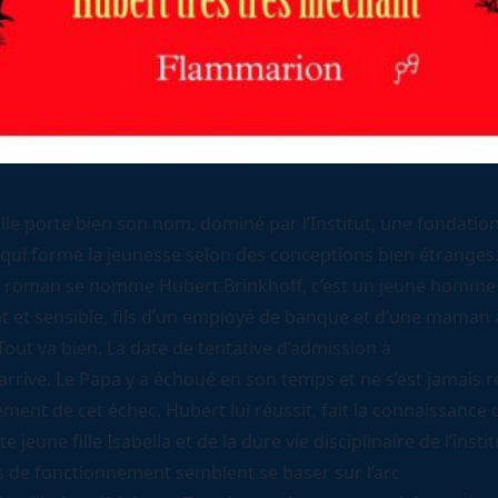
ille porte bien son nom, dominé par l’Institut, une fondatio
 qui forme la jeunesse selon des conceptions bien étranges.
 roman se nomme Hubert Brinkhoff, c’est un jeune homme
nt et sensible, fils d’un employé de banque et d’une maman 
out va bien. La date de tentative d’admission à
t arrive. Le Papa y a échoué en son temps et ne s’est jamais 
ent de cet échec. Hubert lui réussit, fait la connaissance 
 jeune fille Isabella et de la dure vie disciplinaire de l’insti
es de fonctionnement semblent se baser sur l’arc