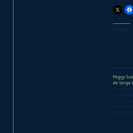
J’aime ça :
Vous pourri
Peggy Sue
de Serge 
Serge Bru
écrivain t
Il a comm
dans la co
Anticipati
Noir, en a
pousser à 
d’excellen