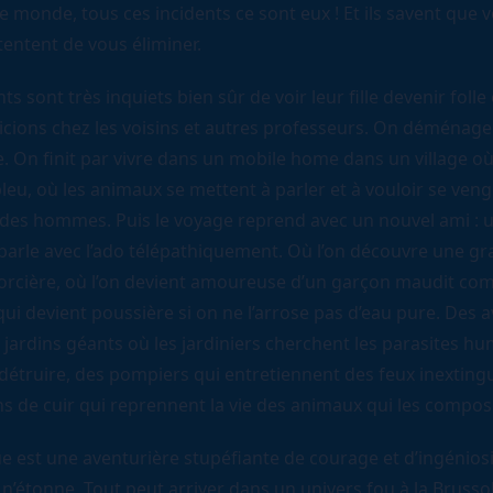
 monde, tous ces incidents ce sont eux ! Et ils savent que 
tentent de vous éliminer.
ts sont très inquiets bien sûr de voir leur fille devenir folle 
icions chez les voisins et autres professeurs. On déménag
. On finit par vivre dans un mobile home dans un village où 
leu, où les animaux se mettent à parler et à vouloir se veng
 des hommes. Puis le voyage reprend avec un nouvel ami : 
 parle avec l’ado télépathiquement. Où l’on découvre une g
orcière, où l’on devient amoureuse d’un garçon maudit co
qui devient poussière si on ne l’arrose pas d’eau pure. Des 
jardins géants où les jardiniers cherchent les parasites h
détruire, des pompiers qui entretiennent des feux inextingu
ns de cuir qui reprennent la vie des animaux qui les compos
e est une aventurière stupéfiante de courage et d’ingéniosi
 n’étonne. Tout peut arriver dans un univers fou à la Brusso