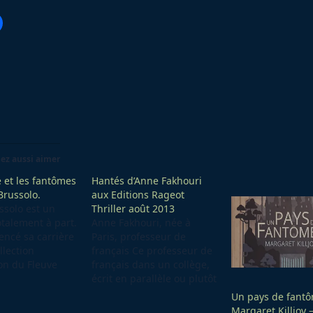
ez aussi aimer
 et les fantômes
Hantés d’Anne Fakhouri
Brussolo.
aux Editions Rageot
ssolo est un
Thriller août 2013
otalement à part.
Anne Fakhouri, née à
encé sa carrière
Paris, professeur de
llection
français Ce professeur de
on du Fleuve
français dans un collège,
 profité pour
écrit en parallèle ou plutôt
l’écriture
en point culminant pour
Un pays de fant
ts jeunes
la jeunesse et pour les
Margaret Killjoy 