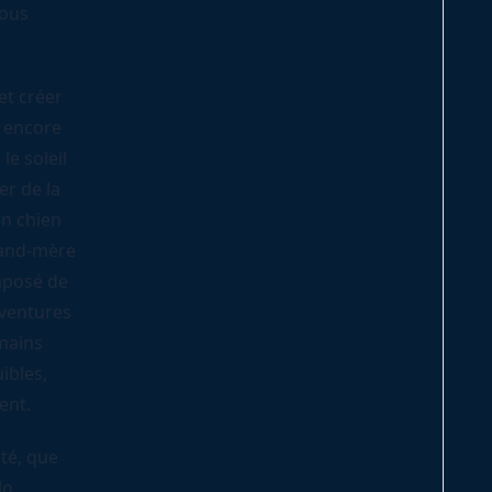
vous
et créer
e encore
le soleil
er de la
un chien
rand-mère
mposé de
aventures
umains
ibles,
ent.
té, que
lo.