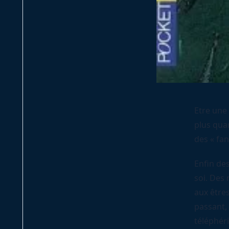
Etre une
plus quan
des « fa
Enfin des
soi. Des 
aux êtres
passant, 
téléphéri