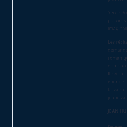
Serge Bru
policiers
imaginair
Les réci
demander 
roman qui
dompteur
Il retour
énergie d
laissera 
jeunesse 
JEAN HU
Partager :