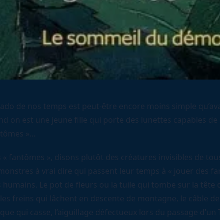
 ado de nos temps est peut-être encore moins simple qu’ava
d on est une jeune fille qui porte des lunettes capables de
ntômes »…
 « fantômes », disons plutôt des créatures invisibles de tou
monstres à vrai dire qui passent leur temps à « jouer des fa
 humains. Le pot de fleurs ou la tuile qui tombe sur la tête 
les freins qui lâchent en descente de montagne, le câble de
que qui casse, l’aiguillage défectueux lors du passage d’un