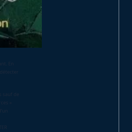
nt. En
 détecter
s sauf de
rces »
d’un
 TER