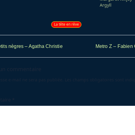
comme Laurent
adultes. En ce qui me
Argyll
qui vient de
concerne, je vous parlerai
 le prix Rosny
plutôt du côté jeunesse.
nts chauds »), il
Elle écrit naturellement
La tête en rêve
ite tourné vers…
l’Imaginaire provoquant
dans les esprits…
tits nègres – Agatha Christie
Metro Z – Fabien 
av-
 un commentaire
sse e-mail ne sera pas publiée.
Les champs obligatoires sont indi
ge</span>
taire
*