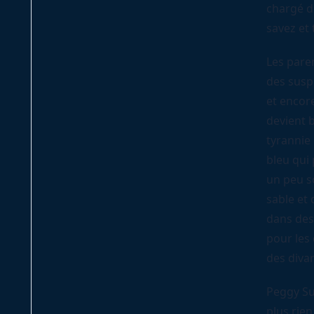
chargé de
savez et 
Les paren
des susp
et encore
devient b
tyrannie
bleu qui
un peu s
sable et 
dans des 
pour les 
des diva
Peggy Su
plus rien