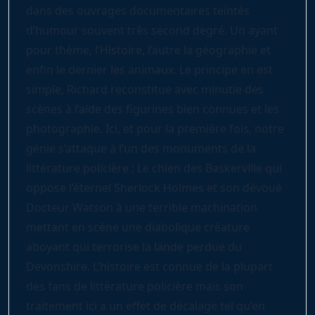
dans des ouvrages documentaires teintés
d’humour souvent très second degré. Un ayant
pour thème, l’Histoire, l’autre la géographie et
enfin le dernier les animaux. Le principe en est
simple, Richard reconstitue avec minutie des
scènes à l’aide des figurines bien connues et les
photographie. Ici, et pour la première fois, notre
génie s’attaque à l’un des monuments de la
littérature policière : Le chien des Baskerville qui
oppose l’éternel Sherlock Holmes et son dévoué
Docteur Watson à une terrible machination
mettant en scène une diabolique créature
aboyant qui terrorise la lande perdue du
Devonshire. L’histoire est connue de la plupart
des fans de littérature policière mais son
traitement ici a un effet de décalage tel qu’en