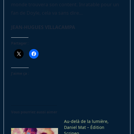
monde trouvera son content. Inratable pour un
fan de Doyle, cela va sans dire…
JEAN-HUGUES VILLACAMPA
Partager :
J’aime ça :
Vous pourriez aussi aimer
Au-delà de la lumière,
Daniel Mat – Édition
Scrineo