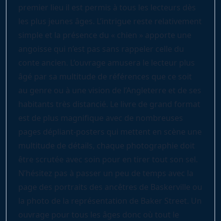
premier lieu il est permis à tous les lecteurs dès
les plus jeunes âges. L’intrigue reste relativement
simple et la présence du « chien » apporte une
angoisse qui n’est pas sans rappeler celle du
conte ancien. L’ouvrage amusera le lecteur plus
âgé par sa multitude de références que ce soit
au genre ou à une vision de l’Angleterre et de ses
habitants très distancié. Le livre de grand format
est de plus magnifique avec de nombreuses
pages dépliant-posters qui mettent en scène une
multitude de détails, chaque photographie doit
être scrutée avec soin pour en tirer tout son sel.
N’hésitez pas à passer un peu de temps avec la
page des portraits des ancêtres de Baskerville ou
la photo de la représentation de Baker Street. Un
ouvrage pour tous les âges donc où tout le