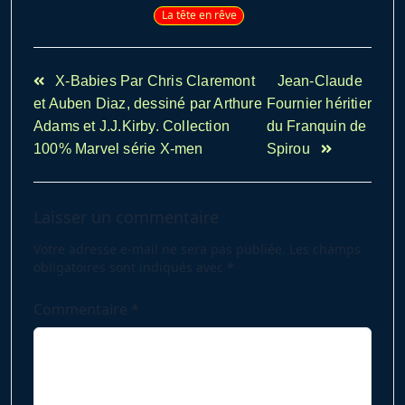
La tête en rêve
<span
X-Babies Par Chris Claremont
Jean-Claude
class="nav-
et Auben Diaz, dessiné par Arthure
Fournier héritier
subtitle
Adams et J.J.Kirby. Collection
du Franquin de
screen-
100% Marvel série X-men
Spirou
reader-
text">Page</span>
Laisser un commentaire
Votre adresse e-mail ne sera pas publiée.
Les champs
obligatoires sont indiqués avec
*
Commentaire
*