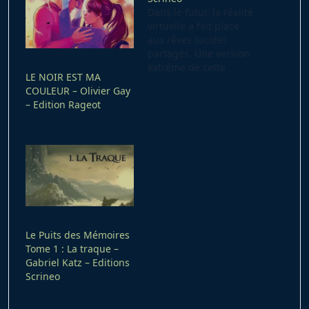
Dans le futur, la réalité
virtuelle a fait place
aux rêves lucides
partagés. Une version
extrême de cette
LE NOIR EST MA
technologie, basée sur
COULEUR – Olivier Gay
des expériences de
– Edition Rageot
mort imminente
contrôlées, a donné
naissance à la
métamachie : un sport
de combat opposant
deux compétiteurs
dans des arènes
subconscientes, armés
de leurs souvenirs
manipulables…
Le Puits des Mémoires
Tome 1 : La traque –
Gabriel Katz – Editions
Scrineo