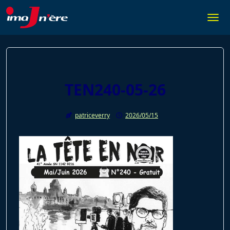
Skip
to
Togg
content
TEN240-05-26
patriceverry
2026/05/15