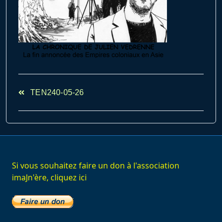
<span
TEN240-05-26
class="nav-
subtitle
screen-
reader-
text">Page</span>
Si vous souhaitez faire un don à l'association
imaJn'ère, cliquez ici