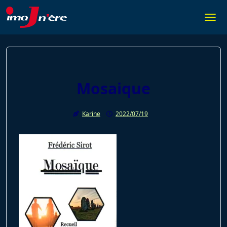
Skip
to
Togg
content
Mosaique
Karine
2022/07/19