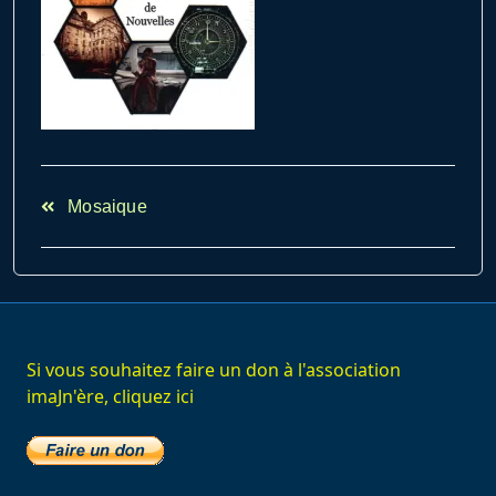
<span
Mosaique
class="nav-
subtitle
screen-
reader-
text">Page</span>
Si vous souhaitez faire un don à l'association
imaJn'ère, cliquez ici