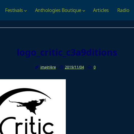
Festivals
Anthologies Boutique
Articles
Radio
logo_critic_c3a9ditions
imaJn'ère
2019/11/04
0