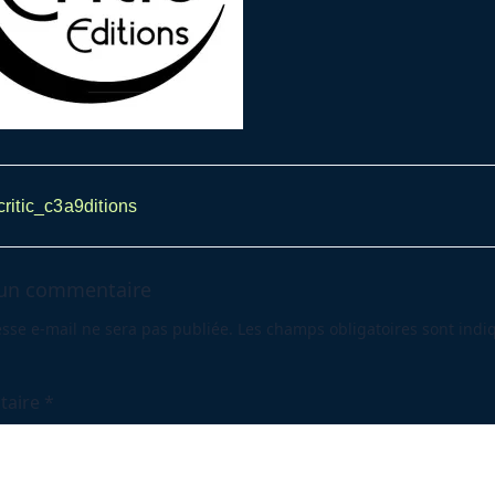
ritic_c3a9ditions
av-
 un commentaire
sse e-mail ne sera pas publiée.
Les champs obligatoires sont indi
ge</span>
taire
*