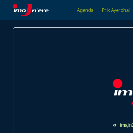
Skip
Agenda
Prix Ayerdhal
to
content
<span
imajn
class="n