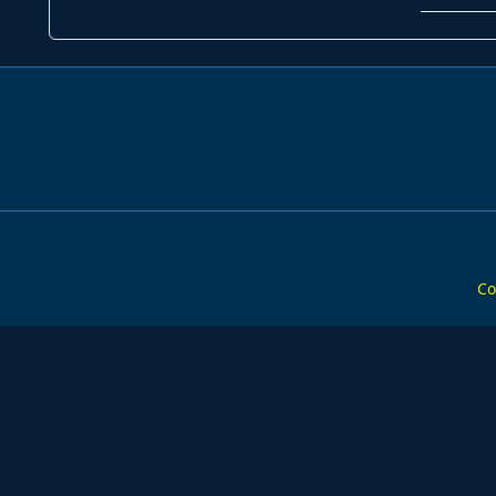
subtitle
screen-
reader-
text">Pa
Co