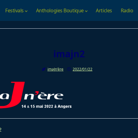
Festivals
Anthologies Boutique
Articles
Radio
imajn2
imaJn'ère
2022/01/22
2
av-