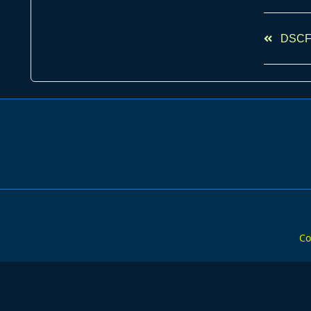
<span
DSCF
class="n
subtitle
screen-
reader-
text">Pa
Co