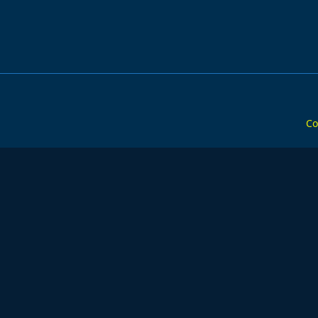
text">Pa
Co