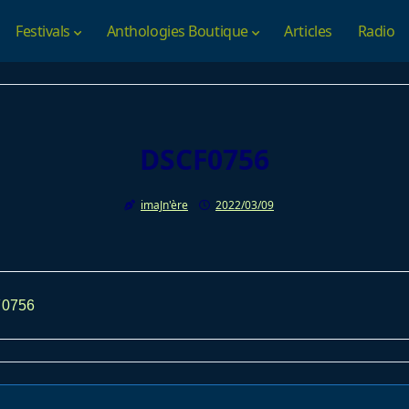
Festivals
Anthologies Boutique
Articles
Radio
DSCF0756
imaJn'ère
2022/03/09
0756
av-