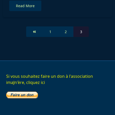
Read More
<span
1
2
3
class="nav-
subtitle
screen-
reader-
text">Page
</span>
Si vous souhaitez faire un don à l'association
imaJn'ère, cliquez ici