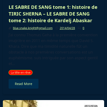
LE SABRE DE SANG tome 1: histoire de
TIRIC SHERNA – LE SABRE DE SANG
tome 2: histoire de Kardelj Abaskar
blue.snake.knight@gmail.com
2014/04/28
0
J’ai connu Thomas Geha à la première convention
imaJn’ère en 2011 en même temps que David S.
Khara. Dire que ma timidité naturelle fût un
obstacle à nos premières conversations est un
euphémisme. suis intriguée par son aspect gentil
et...
La tête en rêve
Read More