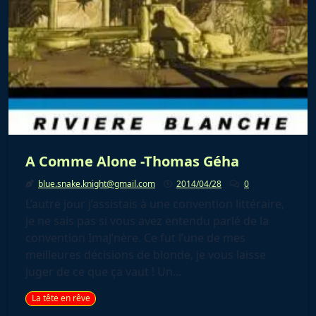
A Comme Alone -Thomas Géha
blue.snake.knight@gmail.com
2014/04/28
0
L’autre jour j’assistais à une convention littéraire,
je ne sais pas si vous avez entendu parlé de la
convention ImaJ’nère. Ce fut l’une de mes
meilleures décisions de blonde, je vous laisse
juger de ce que ça vaut ! Un...
La tête en rêve