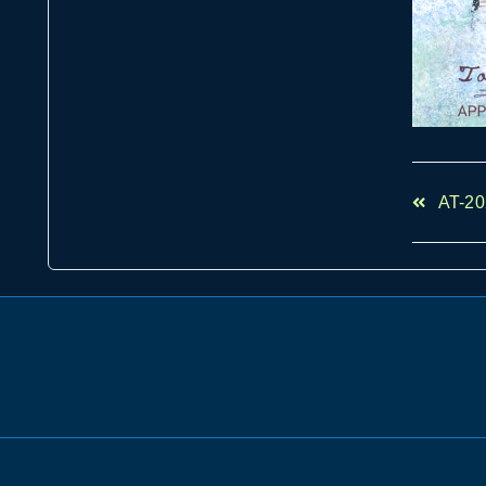
<span
AT-20
class="n
subtitle
screen-
reader-
text">Pa