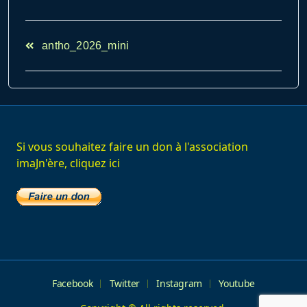
<span
antho_2026_mini
class="nav-
subtitle
screen-
reader-
text">Page</span>
Si vous souhaitez faire un don à l'association
imaJn'ère, cliquez ici
Facebook
Twitter
Instagram
Youtube