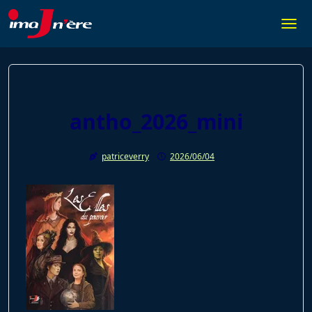
Skip
to
Togg
content
antho_2026_mini
patriceverry
2026/06/04