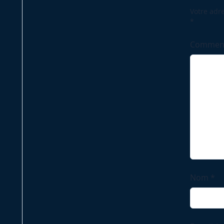
text">Pa
Votre adre
*
Commen
Nom
*