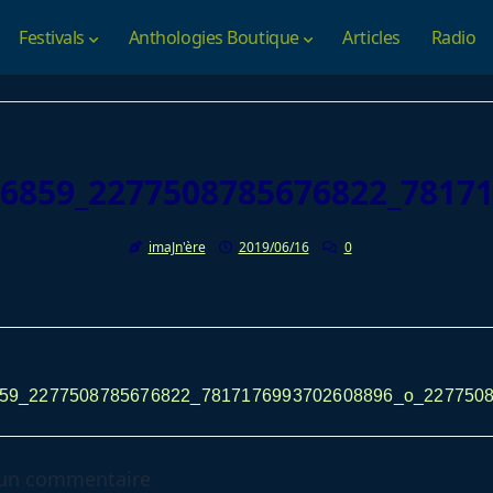
Festivals
Anthologies Boutique
Articles
Radio
6859_2277508785676822_7817
imaJn'ère
2019/06/16
0
av-
59_2277508785676822_7817176993702608896_o_227750
 un commentaire