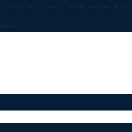
ge</span>
sse e-mail ne sera pas publiée.
Les champs obligatoires sont indi
taire
*