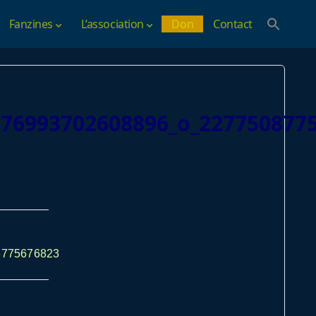
Fanzines
L’association
Don
Contact
176993702608896_o_227750877
8775676823