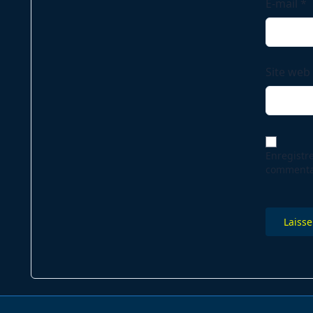
E-mail
*
Site web
Enregistr
commenta