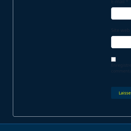
E-mail
*
Site web
Enregistr
commenta