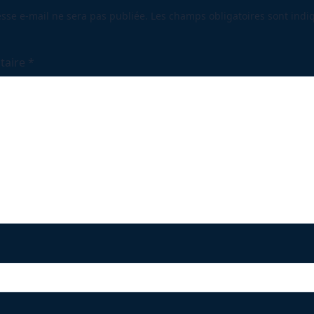
ge</span>
sse e-mail ne sera pas publiée.
Les champs obligatoires sont indi
taire
*