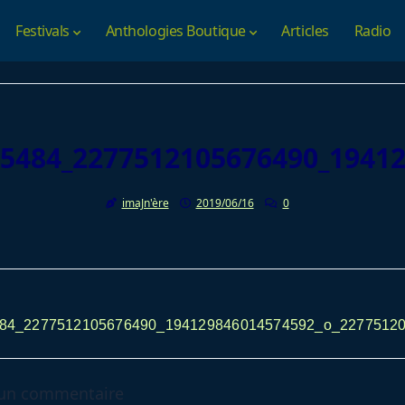
Festivals
Anthologies Boutique
Articles
Radio
5484_2277512105676490_1941
imaJn'ère
2019/06/16
0
av-
84_2277512105676490_194129846014574592_o_2277512
 un commentaire