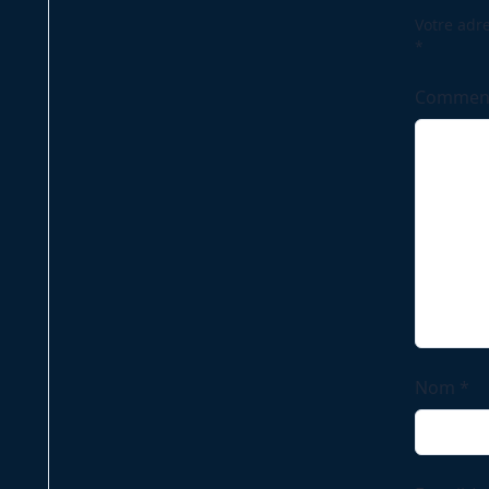
text">Pa
Votre adre
*
Commen
Nom
*