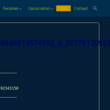
Fanzines
L’association
Don
Contact
29846014574592_o_2277512092
092343158