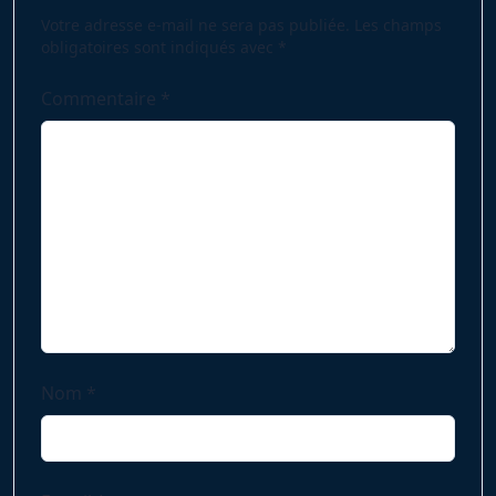
text">Page</span>
Votre adresse e-mail ne sera pas publiée.
Les champs
obligatoires sont indiqués avec
*
Commentaire
*
Nom
*