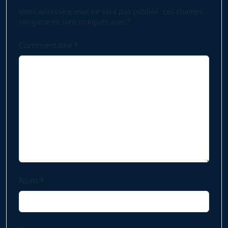
text">Page</span>
Votre adresse e-mail ne sera pas publiée.
Les champs
obligatoires sont indiqués avec
*
Commentaire
*
Nom
*