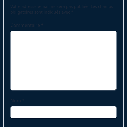
text">Page</span>
Votre adresse e-mail ne sera pas publiée.
Les champs
obligatoires sont indiqués avec
*
Commentaire
*
Nom
*