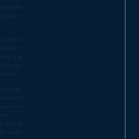
’œuvre de
un paru à
 ou comme
plus pour
uvrir à la
ollection
e droit.
inaire de
trêmement
ée par un
ées.
ce que le
 du héros