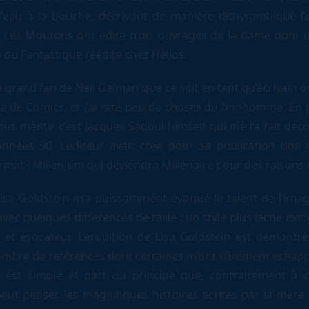
l’eau à la bouche, décrivant de manière dithyrambique l
in. Les Moutons ont édité trois ouvrages de la dame dont 
 du Fantastique réédité chez Hélios.
un grand fan de Neil Gaïman que ce soit en tant qu’écrivain
te de Comics, et j’ai raté peu de choses du bonhomme. En 
us mentir c’est Jacques Sadoul himself qui me l’a fait déco
années 90. L’éditeur avait créé pour sa publication une c
mat : Millenium qui deviendra Millénaire pour des raisons d
Lisa Goldstein m’a puissamment évoqué le talent de l’imag
vec quelques différences de taille : un style plus léché ex
 et évocateur. L’érudition de Lisa Goldstein est démontr
mbre de références dont certaines m’ont sûrement échapp
re est simple et part du principe que, contrairement à 
ut penser, les magnifiques histoires écrites par la mère