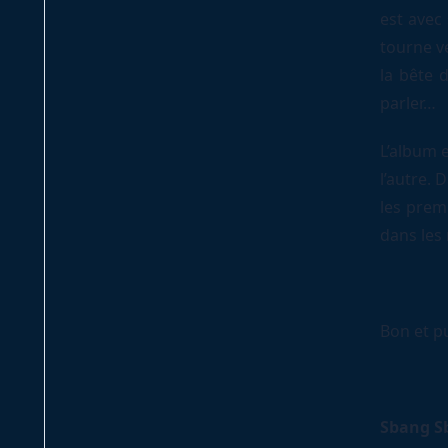
est avec
tourne ver
la bête d
parler…
L’album 
l’autre. 
les prem
dans les
Bon et pu
Sbang Sb