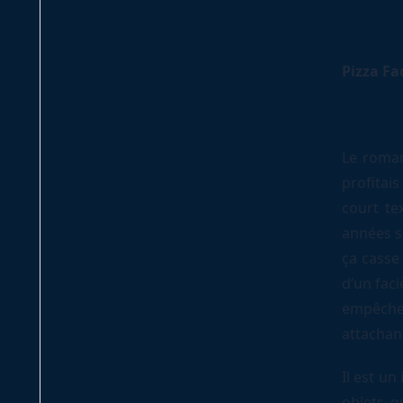
Pizza Fa
Le roman
profitais
court te
années so
ça casse
d’un faci
empêche
attachant
Il est u
objets q