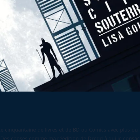
te cinquantaine de livres et de BD ou Comics avec plus ou
. Des choses comme ma réédition de Dredd à qui je consac