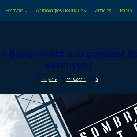
Festivals
Anthologies Boutique
Articles
Radio
Le bouquiniste a lu pendant le
vacances !
imaJn'ère
2018/09/11
0