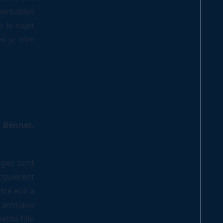
éritables
 le sujet
si je n’en
 Bennet.
ages sont
cquièrent
ntre eux a
s animaux
tite fille