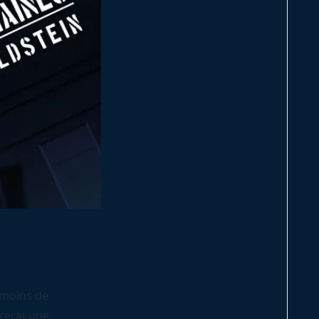
 moins de
rerai une