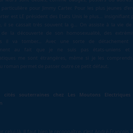
n particulière pour Jimmy Carter. Pour les plus jeunes d’en
ter est LE président des Etats Unis le plus… insignifiant p
, il se cassait très souvent la g… On assiste à la vie de
de la découverte de son homosexualité, des extrémi
les il va tomber… Avec une sorte de détachement l
ement au fait que je ne suis pas états-uniens et
atiques me sont étrangères, même si je les comprends.
u roman permet de passer outre ce petit défaut.
 cités souterraines chez Les Moutons Electriques
n
r celui-là, il faut bien le reconnaître, c’est André-François