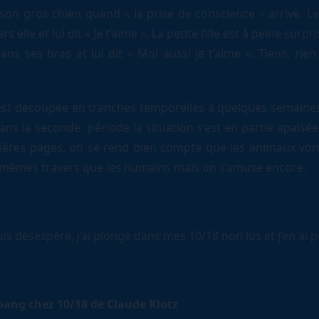
 son gros chien quand « la prise de conscience » arrive. Le
s elle et lui dit « Je t’aime ». La petite fille est à peine surp
ans ses bras et lui dit « Moi aussi je t’aime ». Tiens, rie
est découpée en tranches temporelles à quelques semaines
Dans la seconde période la situation s’est en partie apaisé
ières pages, on se rend bien compte que les animaux vo
 mêmes travers que les humains mais on s’amuse encore.
is désespéré, j’ai plongé dans mes 10/18 non lus et j’en ai p
ang chez 10/18 de Claude Klotz