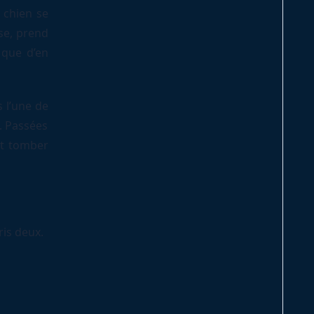
 chien se
rise, prend
n que d’en
 l’une de
e. Passées
nt tomber
ris deux.