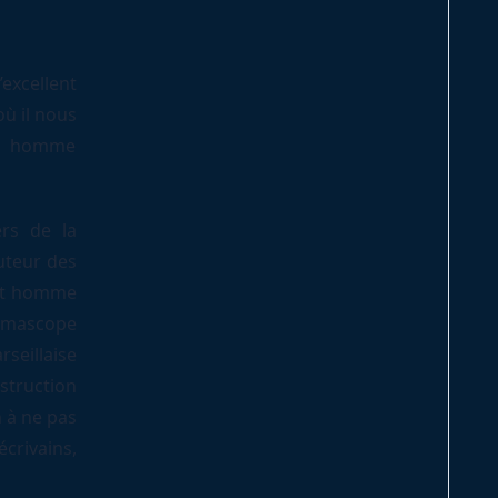
excellent
ù il nous
un homme
ers de la
uteur des
cet homme
inémascope
seillaise
truction
 à ne pas
crivains,