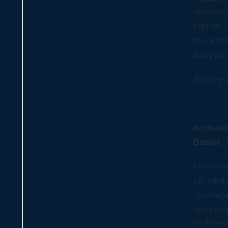
chroniqu
bouses q
des intel
avais pas
Allons-y 
Animosi
Dessin :
Le volum
un vérit
spontaném
des comp
de ferme,