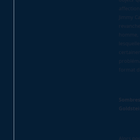
affectio
Jimmy Car
revanche
homme, 
lesquel
certain
problém
format d
Sombres
Goldstei
Alors pou