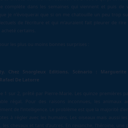
e complète dans les semaines qui viennent et puis de v
ue je n’évoquerai que si on me chatouille un peu trop sur
lectuels de l’écriture et qui m’auraient fait pleurer de rire 
 acheté certains.
pour les plus ou moins bonnes surprises :
ty. Chez Snorgleux Editions. Scénario : Marguerite
 Rafael De Latorre
e 1 sur 2, prêté par Pierre-Marie. Les quinze premières p
able régal. Pour des raisons inconnues, les animaux a
ent de l’intelligence. Le problème est que la majorité d’e
tes à régler avec les humains. Les oiseaux mais aussi le
 les chevaux et tant d’autres. En revanche, l’héroïne, une pe