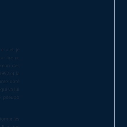
é » et je
ur lire ce
roman des
1992 et là
omme doté
qui va lui
e pseudo
ionne les
 Il a une