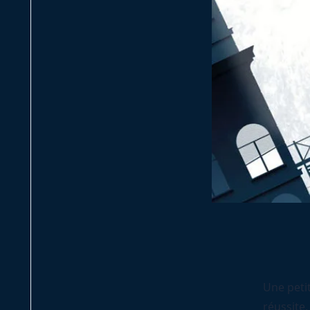
Une peti
réussite