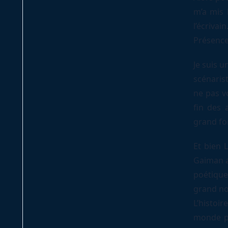
m’a mis 
l’écriva
Présence
Je suis 
scénaris
ne pas vo
fin des 
grand for
Et bien 
Gaiman a
poétique
grand no
L’histoi
monde pe