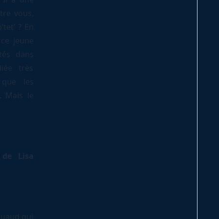
tre vous,
’tet’ ? En
 ce jeune
tés dans
iée très
 que les
 Mais le
 de Lisa
 Ruaud qui