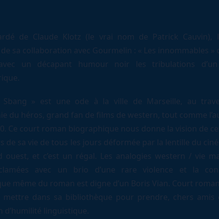
gardé de Claude Klotz (le vrai nom de Patrick Cauvin), l’
 de sa collaboration avec Gourmelin : « Les innommables » o
 avec un décapant humour noir les tribulations d’
rique.
Sbang » est une ode à la ville de Marseille, au trav
ie du héros, grand fan de films de western, tout comme l’a
0. Ce court roman biographique nous donne la vision de 
s de sa vie de tous les jours déformée par la lentille du c
 ouest, et c’est un régal. Les analogies western / vie mar
clamées avec un brio d’une rare violence et la cons
ue même du roman est digne d’un Boris Vian. Court roman
à mettre dans sa bibliothèque pour prendre, chers amis é
 d’humilité linguistique.