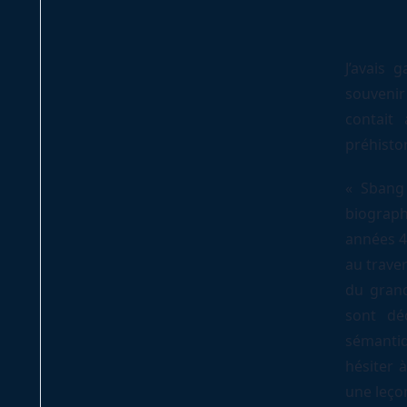
J’avais 
souvenir
contait
préhisto
« Sbang 
biograph
années 4
au traver
du grand
sont dé
sémantiq
hésiter 
une leçon