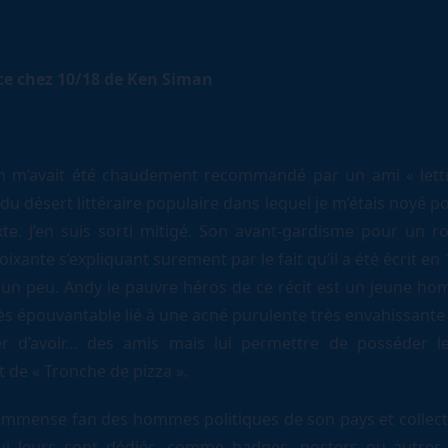
ce chez 10/18 de Ken Siman
 m’avait été chaudement recommandé par un ami « lettr
 du désert littéraire populaire dans lequel je m’étais noyé po
xte. J’en suis sorti mitigé. Son avant-gardisme pour un 
ixante s’expliquant surement par le fait qu’il a été écrit en 
 un peu. Andy le pauvre héros de ce récit est un jeune h
ès épouvantable lié à une acné purulente très envahissante 
r d’avoir… des amis mais lui permettre de posséder l
 de « Tronche de pizza ».
n immense fan des hommes politiques de son pays et collect
ui leurs sont dédiés, comme badges, posters ou autres.