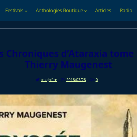
Festivals
Anthologies Boutique
Articles
Radio
s Chroniques d’Ataraxia tome 
Thierry Maugenest
imaJn'ère
2018/03/28
0