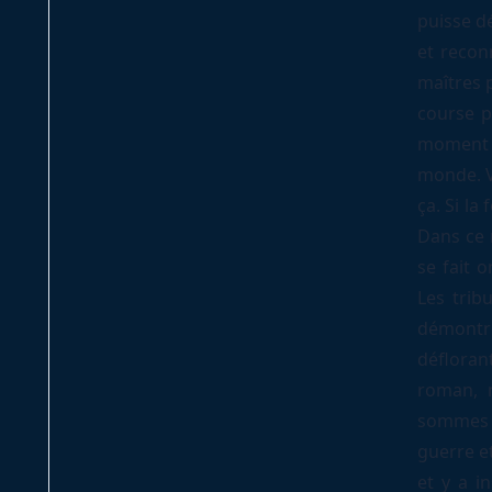
puisse d
et recon
maîtres p
course p
moment 
monde. Vo
ça. Si la
Dans ce r
se fait 
Les trib
démontre
défloran
roman, n
sommes d
guerre et
et y a i