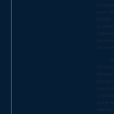
(comprene
aussi. Ma
l’avidi
qu’idéo
suffisam
qui aimen
de ces pl
J’ai lo
ce roman.
d’émotio
partager 
travail p
la questi
que je ve
réécritu