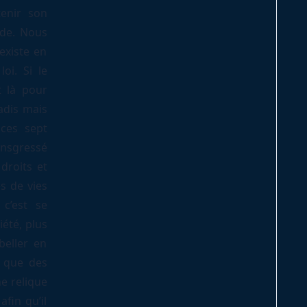
tenir son
nde. Nous
existe en
oi. Si le
t là pour
adis mais
 ces sept
ransgressé
droits et
s de vies
c’est se
été, plus
beller en
i que des
ne relique
afin qu’il