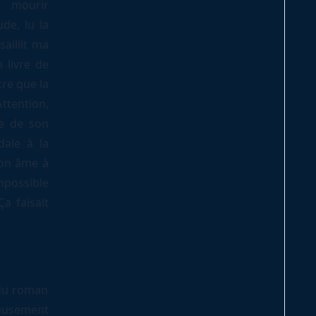
ut mourir
de, lu la
saillit ma
 livre de
tre que la
Attention,
e de son
dale à la
mon âme à
impossible
Ça faisait
 du roman
reusement