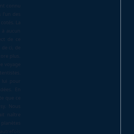
ant connu
 l’un des
 cotés. La
s à aucun
ct de ce
 de ci, de
core plus.
 le voyage
entistes.
 lui pour
idées. En
te que ce
asy. Nous
it naître
s planètes
autrefois