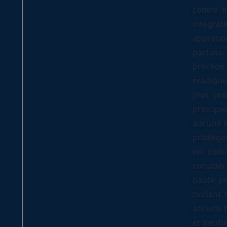
contre l
intégrat
apprenon
parfaite
procédé 
éradique
plus pro
principes
aucune l
privilèg
en comm
considér
haute pe
hurlant 
anciens f
et s’enfu