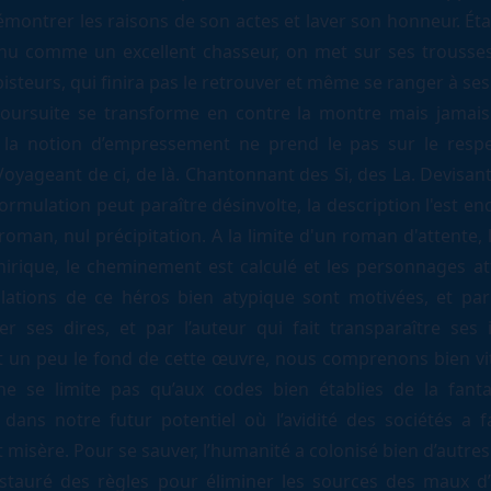
émontrer les raisons de son actes et laver son honneur. Ét
nu comme un excellent chasseur, on met sur ses trousses
isteurs, qui finira pas le retrouver et même se ranger à ses
oursuite se transforme en contre la montre mais jamai
la notion d’empressement ne prend le pas sur le respe
yageant de ci, de là. Chantonnant des Si, des La. Devisant
 formulation peut paraître désinvolte, la description l'est en
oman, nul précipitation. A la limite d'un roman d'attente,
onirique, le cheminement est calculé et les personnages att
ulations de ce héros bien atypique sont motivées, et par
r ses dires, et par l’auteur qui fait transparaître ses 
t un peu le fond de cette œuvre, nous comprenons bien vi
e se limite pas qu’aux codes bien établies de la fant
ans notre futur potentiel où l’avidité des sociétés a fa
 misère. Pour se sauver, l’humanité a colonisé bien d’autre
nstauré des règles pour éliminer les sources des maux d’