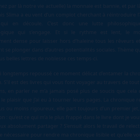
z par là notre vie actuelle) la monnaie est bannie, et par là,
is Slima a eu vent d’un complot cherchant à réintroduire l
té qui en découle. C’est donc une lutte philosophiqu
logique qui s’engage. Et si le rythme est lent, le m
ment dense pour laisser hors d’haleine tous les rêveurs et
t se plonger dans d’autres potentialités sociales. Thème q
us belles lettres de noblesse ces temps-ci.
ngtemps repoussé ce moment délicat d’entamer la chro
 S’il est des livres qui vous font voyager au travers de tou
ns, en parler ne m’a jamais posé plus de soucis que cela c
le plaisir que j’ai eu à tourner leurs pages. La chronique 
lus ou moins rigoureux, elle part toujours d’un premier jet
on : qu’est ce qui m’a le plus frappé dans le livre dont je vou
ux absolument partager ? S’ensuit alors le travail de relec
re nécessaire pour rendre ma chronique lisible et qu'elle v