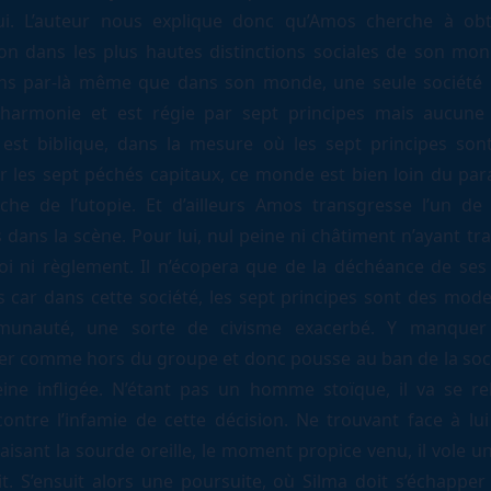
ui. L’auteur nous explique donc qu’Amos cherche à ob
ion dans les plus hautes distinctions sociales de son mo
s par-là même que dans son monde, une seule société 
 harmonie et est régie par sept principes mais aucune l
est biblique, dans la mesure où les sept principes son
r les sept péchés capitaux, ce monde est bien loin du par
che de l’utopie. Et d’ailleurs Amos transgresse l’un de
 dans la scène. Pour lui, nul peine ni châtiment n’ayant t
oi ni règlement. Il n’écopera que de la déchéance de ses 
es car dans cette société, les sept principes sont des mode
unauté, une sorte de civisme exacerbé. Y manquer 
er comme hors du groupe et donc pousse au ban de la soci
ine infligée. N’étant pas un homme stoïque, il va se re
contre l’infamie de cette décision. Ne trouvant face à lu
aisant la sourde oreille, le moment propice venu, il vole u
it. S’ensuit alors une poursuite, où Silma doit s’échapper 