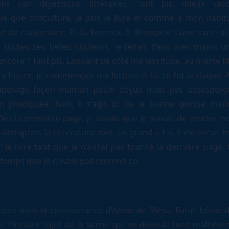
ons voir digestions, littéraires. Tant pis, mieux va
ie que d’inculture. Je pris le livre et comme à mon habitu
 de couverture. Et là, horreur, ô désespoir : une carte as
e toutes ses belles couleurs. Je tenais dans mes mains un
Encore ? Tant pis. Laissant de côté ma lassitude, au même ti
 y figure, je commençais ma lecture et là, ce fut la claque. 
tapotage façon maman poule déçue mais pas désespéré
n prodiguée. Non, il s’agit ici de la bonne grosse man
ès la première page, je savais que je venais de vendre 
aïen qu’est la Littérature avec un grand « L », il me serait 
 le livre tant que je n’aurai pas tourné la dernière page. 
temps que je n’avais pas ressenti ça.
sons ainsi la connaissance d’Amos de Slima. Futur héros
r l’instant sujet de la scène qui se déroule bien malheu