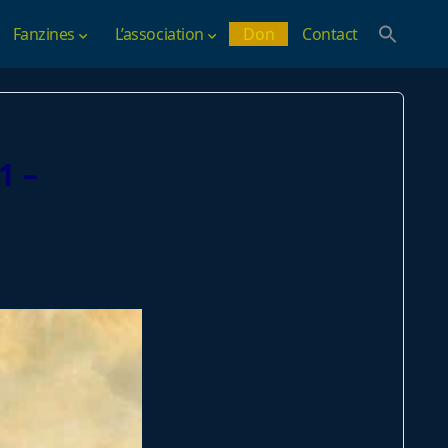
Fanzines
L’association
Don
Contact
1 –