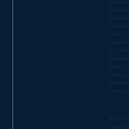
digressi
d’insomn
quatrième
vision d
fantasy. 
carte qui
pas le 
éducatio
Rambo. D
ce dieu p
de lâcher
très long
Nous fai
mais pou