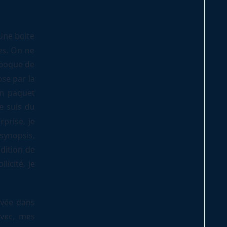
Une boite
es. On ne
’époque de
se par la
un paquet
je suis du
prise, je
synopsis,
édition de
licité, je
ivée dans
avec, mes