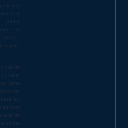
 l’avidité
’argent et
e autant
onde est
 lecteurs
ui se pare
nique de
t un panel
ar j’aime
restant un
, basé sur
s parle et
ture et de
ous donne