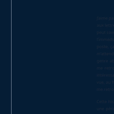
J’aime p
aux lett
peut savo
l’immédi
poste, ç
m’attenda
genre ab
me retro
intéressa
vue, au h
me retro
Cette hi
une péri