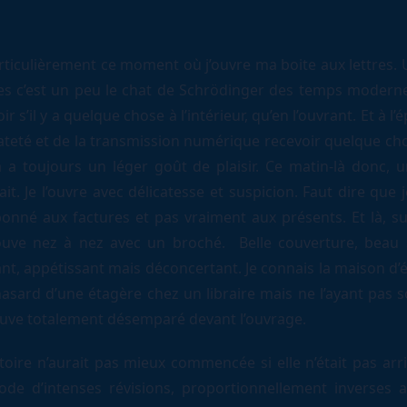
articulièrement ce moment où j’ouvre ma boite aux lettres. 
res c’est un peu le chat de Schrödinger des temps modern
ir s’il y a quelque chose à l’intérieur, qu’en l’ouvrant. Et à l
ateté et de la transmission numérique recevoir quelque cho
a a toujours un léger goût de plaisir. Ce matin-là donc, 
it. Je l’ouvre avec délicatesse et suspicion. Faut dire que 
onné aux factures et pas vraiment aux présents. Et là, sur
uve nez à nez avec un broché. Belle couverture, beau 
nt, appétissant mais déconcertant. Je connais la maison d’
asard d’une étagère chez un libraire mais ne l’ayant pas sol
uve totalement désemparé devant l’ouvrage.
stoire n’aurait pas mieux commencée si elle n’était pas arr
ode d’intenses révisions, proportionnellement inverses 