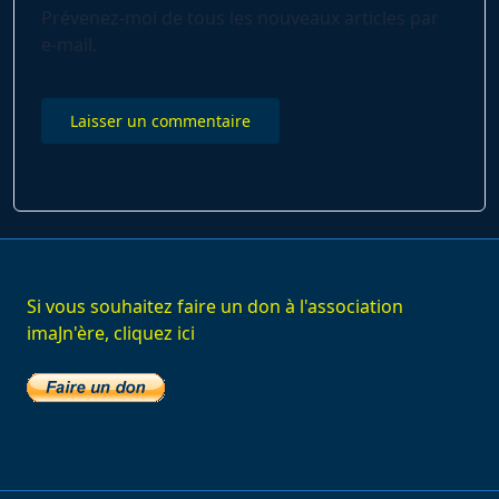
Prévenez-moi de tous les nouveaux articles par
e-mail.
Si vous souhaitez faire un don à l'association
imaJn'ère, cliquez ici