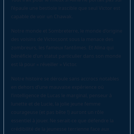
l’épaule une bestiole irascible que seul Victor est
capable de voir un Chawak.
Notre monde et Sombreterre, le monde d’origine
des voisins de Victor,sont sous la menace des
zombreurs, les fameux fantômes. Et Alina qui
bénéficie d’un statut particulier dans son monde
est là pour « réveiller » Victor.
Notre histoire se déroule sans accrocs notables
en dehors d’une mauvaise expérience où
l’intelligence de Lucas le marginal, penseur à
lunette et de Lucie, la jolie jeune femme
courageuse (et pas bête !) auront un rôle
essentiel à jouer. Ne serait-ce que défendre la
crédibilité de la jeunesse terrienne face aux