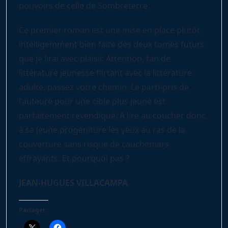
pouvoirs de celle de Sombreterre.
Ce premier roman est une mise en place plutôt
intelligemment bien faite des deux tomes futurs
que je lirai avec plaisir. Attention, fan de
littérature jeunesse flirtant avec la littérature
adulte, passez votre chemin. Le parti-pris de
l’auteure pour une cible plus jeune est
parfaitement revendiqué. A lire au coucher donc,
à sa jeune progéniture les yeux au ras de la
couverture sans risque de cauchemars
effrayants. Et pourquoi pas ?
JEAN-HUGUES VILLACAMPA
Partager :