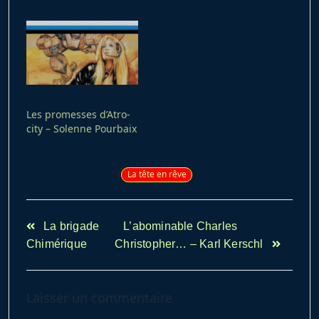
être « Vingt mille
lieues sous les mers ».
C’est un superbe
roman d’aventure qui…
Les promesses d’Atro-
city – Solenne Pourbaix
La tête en rêve
<span
La brigade
L’abominable Charles
class="nav-
Chimérique
Christopher… – Karl Kerschl
subtitle
screen-
reader-
Laisser un commentaire
text">Page</span>