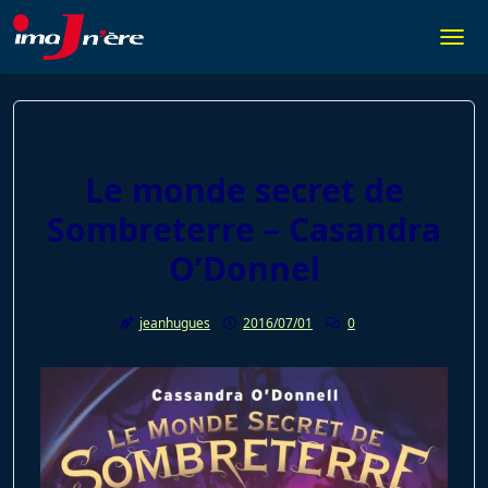
Skip
to
Togg
content
Le monde secret de
Sombreterre – Casandra
O’Donnel
jeanhugues
2016/07/01
0