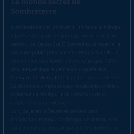
Le monde secret de
Sombreterre
N’en doutons pas, ce premier tome de la trilogie
« Le monde secret de Sombreterre » : « Le clan
perdu » de Cassandra O’Donnell est à réserver à
un jeune public pour une initiation à la bit-lit. Le
roman peut être lu dès 7/8 ans et jusqu’à 10/11
ans, auquel dans le genre on lui préfèrera
l’inénarrable Harry Potter, un net cran au-dessus.
L’écriture est simple et sans vocabulaire châtié à
la portée de cet âge. Les illustrations de la
couverture et intérieures
sont de Jérémie Fleurie et sentent bon
l’inspiration manga. L’archétype de l’histoire est
celle d’un élu qui ne sait pas qu’il est le héros et