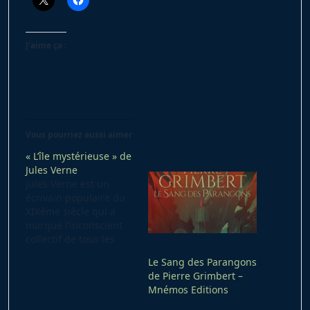
J’aime ça :
Vous pourriez aussi aimer
« L’île mystérieuse » de
Jules Verne
Jules Verne est un
écrivain populaire du
XIXème siècle qui a
marqué l’inconscient
collectif de tous les
âges. Son œuvre est
Le Sang des Parangons
énorme et pour des
de Pierre Grimbert –
raisons que je
Mnémos Editions
m’explique mal, le
roman phare se trouve