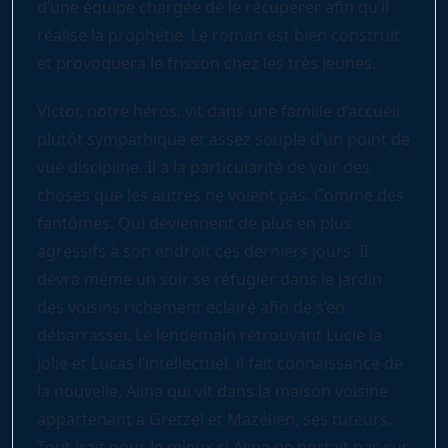
d’une équipe chargée de le récupérer afin qu’il
réalise la prophétie. Le roman est bien construit
et provoquera le frisson chez les très jeunes.
Victor, notre héros, vit dans une famille d’accueil
plutôt sympathique et assez souple d’un point de
vue discipline. Il a la particularité de voir des
choses que les autres ne voient pas. Comme des
fantômes. Qui deviennent de plus en plus
agressifs à son endroit ces derniers jours. Il
devra même un soir se réfugier dans le jardin
des voisins richement éclairé afin de s’en
débarrasser. Le lendemain retrouvant Lucie la
jolie et Lucas l’intellectuel, il fait connaissance de
la nouvelle, Alina qui vit dans la maison voisine
appartenant à Gretzel et Mazélien, ses tuteurs.
Tout irait pour le mieux si Alina ne portait pas sur