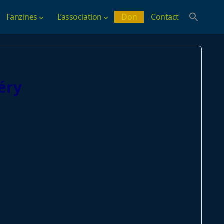
Fanzines
L’association
Don
Contact
éry