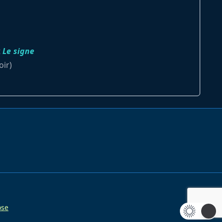
t
Le signe
ir)
se