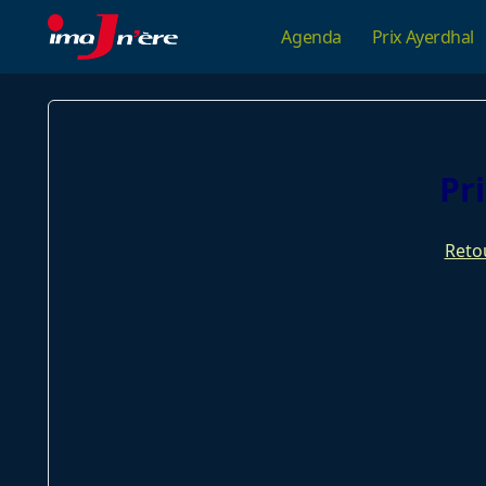
Skip
Agenda
Prix Ayerdhal
to
content
Pr
Retou