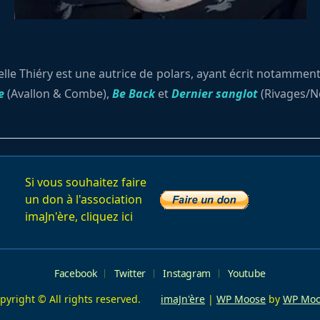
lle Thiéry est une autrice de polars, ayant écrit notammen
e
(Avallon & Combe),
Be Back
et
Dernier sanglot
(Rivages/No
Si vous souhaitez faire
un don à l'association
imaJn'ère, cliquez ici
Facebook
Twitter
Instagram
Youtube
pyright © All rights reserved.
imaJn'ère
|
WP Moose
by
WP Moo