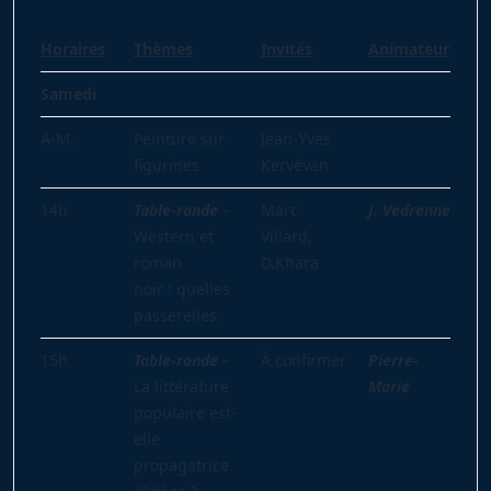
Horaires
Thèmes
Invités
Animateur
Samedi
A-M.
Peinture sur
Jean-Yves
figurines
Kervévan
14h
Table-ronde
–
Marc
J. Vedrenne
Western et
Villard,
roman
D.Khara
noir : quelles
passerelles.
15h
Table-ronde
–
À confirmer
Pierre-
La littérature
Marie
populaire est-
elle
propagatrice