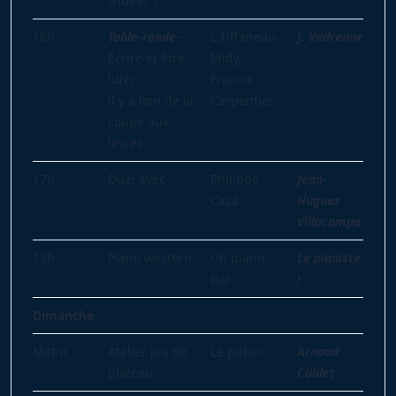
d’idées ?
16h
Table-ronde
–
L.Tiffaneau-
J. Vedrenne
Écrire et être
Midy,
lu(e) :
Francis
il y a loin de la
Carpentier
coupe aux
lèvres.
17h
Duel avec
Philippe
Jean-
Caza
Hugues
Villacampa
18h
Piano western
Un piano
Le pianiste
bar
!
Dimanche
Matin
Atelier jeu de
Le public
Arnaud
plateau
Cuidet