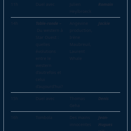
11h
Duel avec
Julien
Romain
Heylbroeck
14h
Table-ronde –
Angevine
Jackie
Du western à
production,
Star Ouest :
Irène
quelles
Maubreuil,
évolutions
Laurent
entre le
Whale
western
d’autrefois et
celui
d’aujourd’hui?
15h
Duel avec
Thomas
Denis
Geha
16h
Tombola
Des mains
Jean-
innocentes
Hugues