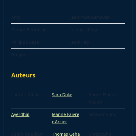
Arro
Jean-Yves Kervevan
Gérard Berthelot
Candice Roger
Philippe Caza
Jeam Tag
Grégor
Auteurs
Ludovic Albar
Sara Doke
André-François
Ruaud
Ayerdhal
Jeanne Faivre
Schweinhund
d’Arcier
Delphine Bilien-
Thomas Geha
Christophe