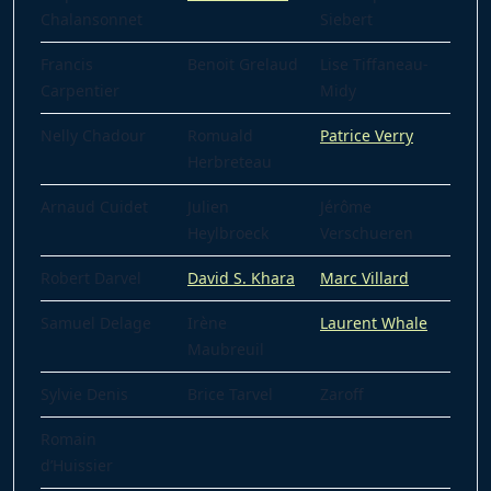
Chalansonnet
Siebert
Francis
Benoit Grelaud
Lise Tiffaneau-
Carpentier
Midy
Nelly Chadour
Romuald
Patrice Verry
Herbreteau
Arnaud Cuidet
Julien
Jérôme
Heylbroeck
Verschueren
Robert Darvel
David S. Khara
Marc Villard
Samuel Delage
Irène
Laurent Whale
Maubreuil
Sylvie Denis
Brice Tarvel
Zaroff
Romain
d’Huissier