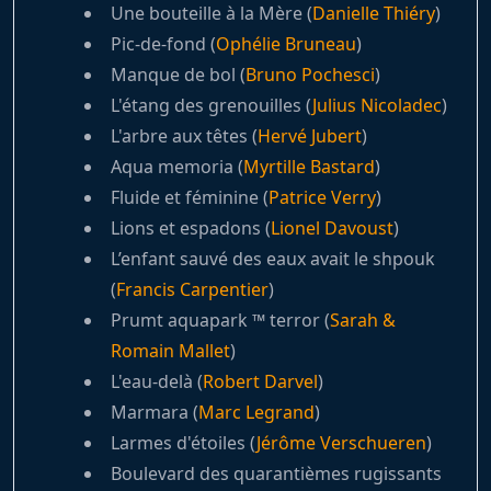
Une bouteille à la Mère (
Danielle Thiéry
)
Pic-de-fond (
Ophélie Bruneau
)
Manque de bol (
Bruno Pochesci
)
L'étang des grenouilles (
Julius Nicoladec
)
L'arbre aux têtes (
Hervé Jubert
)
Aqua memoria (
Myrtille Bastard
)
Fluide et féminine (
Patrice Verry
)
Lions et espadons (
Lionel Davoust
)
L’enfant sauvé des eaux avait le shpouk
(
Francis Carpentier
)
Prumt aquapark ™ terror (
Sarah &
Romain Mallet
)
L'eau-delà (
Robert Darvel
)
Marmara (
Marc Legrand
)
Larmes d'étoiles (
Jérôme Verschueren
)
Boulevard des quarantièmes rugissants